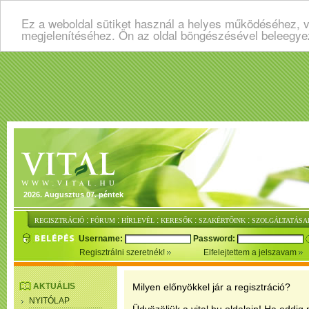
Ez a weboldal sütiket használ a helyes működéséhez, v
megjelenítéséhez. Ön az oldal böngészésével beleegye
2026. Augusztus 07. péntek
:
:
:
:
:
REGISZTRÁCIÓ
FÓRUM
HÍRLEVÉL
KERESŐK
SZAKÉRTŐINK
SZOLGÁLTATÁSA
Username:
Password:
Regisztrálni szeretnék!
Elfelejtettem a jelszavam
AKTUÁLIS
Milyen előnyökkel jár a regisztráció?
NYITÓLAP