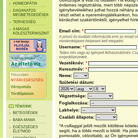
Üdvözöljük a vital.hu oldalain! Ha eddi
HOMEOPÁTIA
érdemes regisztrálnia, mert több népsze
igénybevételéhez juthat hozzá néhány ada
DAGANATOS
részt vehet a nyereményjátékainkon, ho
MEGBETEGEDÉSEK
kérdezhet szakértőinktől, igényelhet hírl
TERHESSÉG
A MAGAS
Email cím:
*
KOLESZTERINSZINT
A jelszó és további információk erre az email 
mindenképpen helyesen kell megadni.
Username:
*
Teljes név vagy az igényelt felhasználónév. C
engedélyezettek.
Vezetéknév:
*
Keresztnév:
*
Neme:
NYÁRI EGÉSZSÉG
Születési dátum:
Vérnyomás
Térdfájdalom
Végzettsége:
Foglalkozása:
TÉMÁINK
Lakhelye:
BETEGSÉGEK
Családi állapota:
BABA-MAMA
*A csillaggal jelölt mezők kitöltése köt
EGÉSZSÉGES
segíti, ha a többi mezőt is kitölti. Ha j
ÉLETMÓD
pontosabb, célzottabb, az Ön igényeine