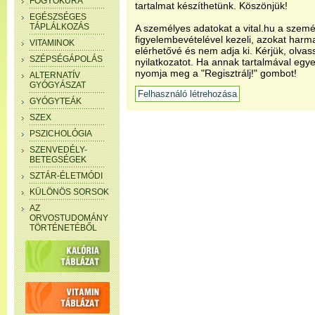
FOGYÓKÚRA
tartalmat készíthetünk. Köszönjük!
EGÉSZSÉGES
TÁPLÁLKOZÁS
A személyes adatokat a vital.hu a szemé
figyelembevételével kezeli, azokat har
VITAMINOK
elérhetővé és nem adja ki. Kérjük, olvas
SZÉPSÉGÁPOLÁS
nyilatkozatot. Ha annak tartalmával egye
nyomja meg a "Regisztrálj!" gombot!
ALTERNATÍV
GYÓGYÁSZAT
GYÓGYTEÁK
SZEX
PSZICHOLÓGIA
SZENVEDÉLY-
BETEGSÉGEK
SZTÁR-ÉLETMÓDI
KÜLÖNÖS SORSOK
AZ
ORVOSTUDOMÁNY
TÖRTÉNETÉBŐL