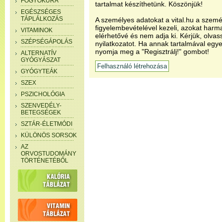
FOGYÓKÚRA
tartalmat készíthetünk. Köszönjük!
EGÉSZSÉGES
TÁPLÁLKOZÁS
A személyes adatokat a vital.hu a szemé
figyelembevételével kezeli, azokat har
VITAMINOK
elérhetővé és nem adja ki. Kérjük, olvas
SZÉPSÉGÁPOLÁS
nyilatkozatot. Ha annak tartalmával egye
nyomja meg a "Regisztrálj!" gombot!
ALTERNATÍV
GYÓGYÁSZAT
GYÓGYTEÁK
SZEX
PSZICHOLÓGIA
SZENVEDÉLY-
BETEGSÉGEK
SZTÁR-ÉLETMÓDI
KÜLÖNÖS SORSOK
AZ
ORVOSTUDOMÁNY
TÖRTÉNETÉBŐL