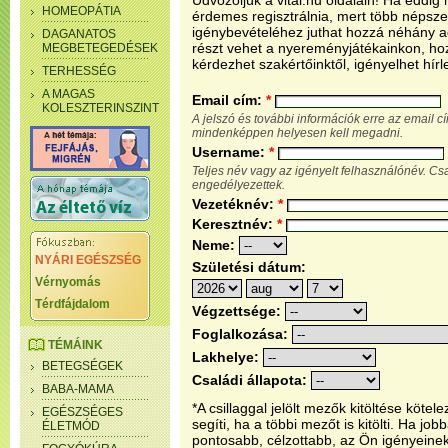
Üdvözöljük a vital.hu oldalain! Ha eddi
HOMEOPÁTIA
érdemes regisztrálnia, mert több népsze
igénybevételéhez juthat hozzá néhány ada
DAGANATOS
részt vehet a nyereményjátékainkon, ho
MEGBETEGEDÉSEK
kérdezhet szakértőinktől, igényelhet hírl
TERHESSÉG
A MAGAS
Email cím:
*
KOLESZTERINSZINT
A jelszó és további információk erre az email 
mindenképpen helyesen kell megadni.
Username:
*
Teljes név vagy az igényelt felhasználónév. C
engedélyezettek.
Vezetéknév:
*
Keresztnév:
*
Neme:
NYÁRI EGÉSZSÉG
Születési dátum:
Vérnyomás
Térdfájdalom
Végzettsége:
Foglalkozása:
TÉMÁINK
Lakhelye:
BETEGSÉGEK
Családi állapota:
BABA-MAMA
*A csillaggal jelölt mezők kitöltése köt
EGÉSZSÉGES
segíti, ha a többi mezőt is kitölti. Ha j
ÉLETMÓD
pontosabb, célzottabb, az Ön igényeine