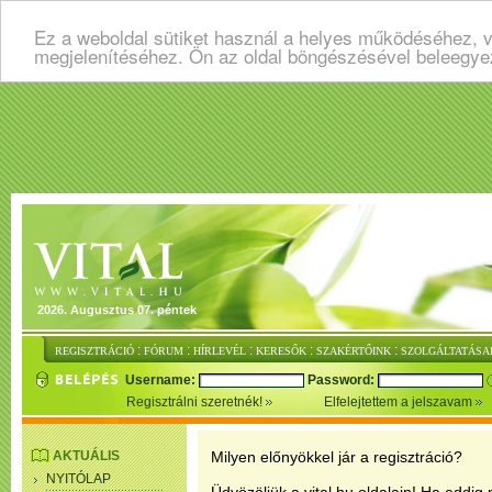
Ez a weboldal sütiket használ a helyes működéséhez, v
megjelenítéséhez. Ön az oldal böngészésével beleegye
2026. Augusztus 07. péntek
:
:
:
:
:
REGISZTRÁCIÓ
FÓRUM
HÍRLEVÉL
KERESŐK
SZAKÉRTŐINK
SZOLGÁLTATÁSA
Username:
Password:
Regisztrálni szeretnék!
Elfelejtettem a jelszavam
AKTUÁLIS
Milyen előnyökkel jár a regisztráció?
NYITÓLAP