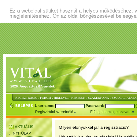
Ez a weboldal sütiket használ a helyes működéséhez, v
megjelenítéséhez. Ön az oldal böngészésével beleegye
2026. Augusztus 07. péntek
:
:
:
:
:
REGISZTRÁCIÓ
FÓRUM
HÍRLEVÉL
KERESŐK
SZAKÉRTŐINK
SZOLGÁLTATÁSA
Username:
Password:
Regisztrálni szeretnék!
Elfelejtettem a jelszavam
AKTUÁLIS
Milyen előnyökkel jár a regisztráció?
NYITÓLAP