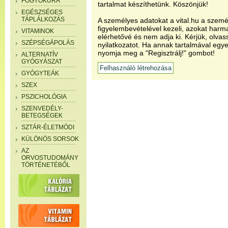
FOGYÓKÚRA
tartalmat készíthetünk. Köszönjük!
EGÉSZSÉGES
TÁPLÁLKOZÁS
A személyes adatokat a vital.hu a szemé
figyelembevételével kezeli, azokat har
VITAMINOK
elérhetővé és nem adja ki. Kérjük, olvas
SZÉPSÉGÁPOLÁS
nyilatkozatot. Ha annak tartalmával egye
nyomja meg a "Regisztrálj!" gombot!
ALTERNATÍV
GYÓGYÁSZAT
GYÓGYTEÁK
SZEX
PSZICHOLÓGIA
SZENVEDÉLY-
BETEGSÉGEK
SZTÁR-ÉLETMÓDI
KÜLÖNÖS SORSOK
AZ
ORVOSTUDOMÁNY
TÖRTÉNETÉBŐL