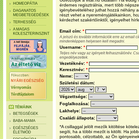
Üdvözöljük a vital.hu oldalain! Ha eddi
HOMEOPÁTIA
érdemes regisztrálnia, mert több népsze
igénybevételéhez juthat hozzá néhány ada
DAGANATOS
részt vehet a nyereményjátékainkon, ho
MEGBETEGEDÉSEK
kérdezhet szakértőinktől, igényelhet hírl
TERHESSÉG
A MAGAS
Email cím:
*
KOLESZTERINSZINT
A jelszó és további információk erre az email 
mindenképpen helyesen kell megadni.
Username:
*
Teljes név vagy az igényelt felhasználónév. C
engedélyezettek.
Vezetéknév:
*
Keresztnév:
*
Neme:
NYÁRI EGÉSZSÉG
Születési dátum:
Vérnyomás
Térdfájdalom
Végzettsége:
Foglalkozása:
TÉMÁINK
Lakhelye:
BETEGSÉGEK
Családi állapota:
BABA-MAMA
*A csillaggal jelölt mezők kitöltése köt
EGÉSZSÉGES
segíti, ha a többi mezőt is kitölti. Ha j
ÉLETMÓD
pontosabb, célzottabb, az Ön igényeine