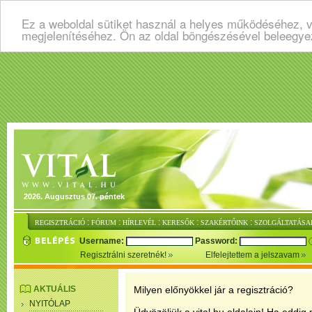
Ez a weboldal sütiket használ a helyes működéséhez, v
megjelenítéséhez. Ön az oldal böngészésével beleegye
2026. Augusztus 07. péntek
:
:
:
:
:
REGISZTRÁCIÓ
FÓRUM
HÍRLEVÉL
KERESŐK
SZAKÉRTŐINK
SZOLGÁLTATÁSA
Username:
Password:
Regisztrálni szeretnék!
Elfelejtettem a jelszavam
AKTUÁLIS
Milyen előnyökkel jár a regisztráció?
NYITÓLAP