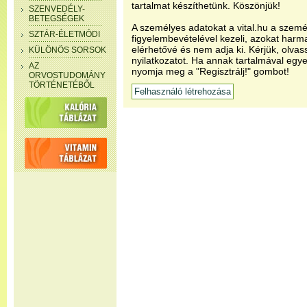
tartalmat készíthetünk. Köszönjük!
SZENVEDÉLY-
BETEGSÉGEK
A személyes adatokat a vital.hu a szemé
SZTÁR-ÉLETMÓDI
figyelembevételével kezeli, azokat har
elérhetővé és nem adja ki. Kérjük, olvas
KÜLÖNÖS SORSOK
nyilatkozatot. Ha annak tartalmával egye
AZ
nyomja meg a "Regisztrálj!" gombot!
ORVOSTUDOMÁNY
TÖRTÉNETÉBŐL