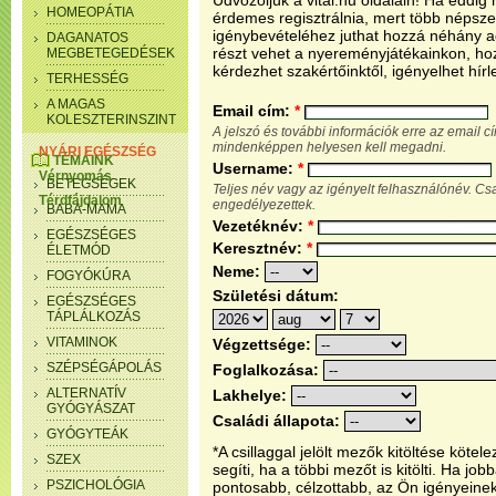
Üdvözöljük a vital.hu oldalain! Ha eddi
HOMEOPÁTIA
érdemes regisztrálnia, mert több népsze
igénybevételéhez juthat hozzá néhány ada
DAGANATOS
részt vehet a nyereményjátékainkon, ho
MEGBETEGEDÉSEK
kérdezhet szakértőinktől, igényelhet hírl
TERHESSÉG
A MAGAS
Email cím:
*
KOLESZTERINSZINT
A jelszó és további információk erre az email 
mindenképpen helyesen kell megadni.
NYÁRI EGÉSZSÉG
TÉMÁINK
Username:
*
Vérnyomás
BETEGSÉGEK
Teljes név vagy az igényelt felhasználónév. C
Térdfájdalom
engedélyezettek.
BABA-MAMA
Vezetéknév:
*
EGÉSZSÉGES
Keresztnév:
*
ÉLETMÓD
Neme:
FOGYÓKÚRA
Születési dátum:
EGÉSZSÉGES
TÁPLÁLKOZÁS
VITAMINOK
Végzettsége:
SZÉPSÉGÁPOLÁS
Foglalkozása:
ALTERNATÍV
Lakhelye:
GYÓGYÁSZAT
Családi állapota:
GYÓGYTEÁK
*A csillaggal jelölt mezők kitöltése köt
SZEX
segíti, ha a többi mezőt is kitölti. Ha j
PSZICHOLÓGIA
pontosabb, célzottabb, az Ön igényeine