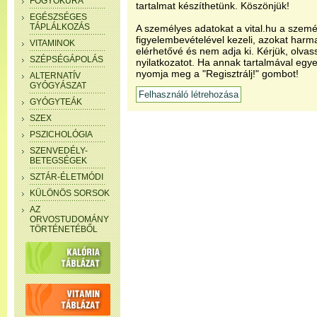
FOGYÓKÚRA
tartalmat készíthetünk. Köszönjük!
EGÉSZSÉGES
TÁPLÁLKOZÁS
A személyes adatokat a vital.hu a szemé
figyelembevételével kezeli, azokat har
VITAMINOK
elérhetővé és nem adja ki. Kérjük, olvas
SZÉPSÉGÁPOLÁS
nyilatkozatot. Ha annak tartalmával egye
nyomja meg a "Regisztrálj!" gombot!
ALTERNATÍV
GYÓGYÁSZAT
GYÓGYTEÁK
SZEX
PSZICHOLÓGIA
SZENVEDÉLY-
BETEGSÉGEK
SZTÁR-ÉLETMÓDI
KÜLÖNÖS SORSOK
AZ
ORVOSTUDOMÁNY
TÖRTÉNETÉBŐL