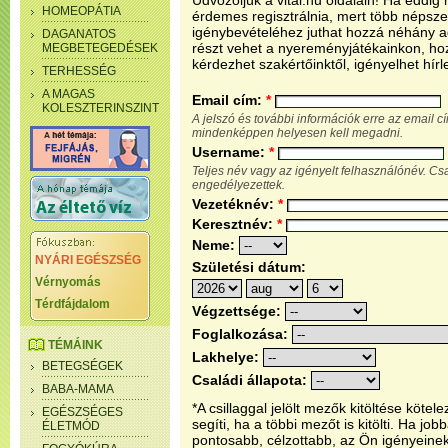
Üdvözöljük a vital.hu oldalain! Ha eddi
HOMEOPÁTIA
érdemes regisztrálnia, mert több népsze
igénybevételéhez juthat hozzá néhány ada
DAGANATOS
részt vehet a nyereményjátékainkon, ho
MEGBETEGEDÉSEK
kérdezhet szakértőinktől, igényelhet hírl
TERHESSÉG
A MAGAS
Email cím:
*
KOLESZTERINSZINT
A jelszó és további információk erre az email 
mindenképpen helyesen kell megadni.
Username:
*
Teljes név vagy az igényelt felhasználónév. C
engedélyezettek.
Vezetéknév:
*
Keresztnév:
*
Neme:
NYÁRI EGÉSZSÉG
Születési dátum:
Vérnyomás
Térdfájdalom
Végzettsége:
Foglalkozása:
TÉMÁINK
Lakhelye:
BETEGSÉGEK
Családi állapota:
BABA-MAMA
*A csillaggal jelölt mezők kitöltése köt
EGÉSZSÉGES
segíti, ha a többi mezőt is kitölti. Ha j
ÉLETMÓD
pontosabb, célzottabb, az Ön igényeine