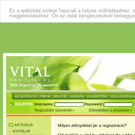
Ez a weboldal sütiket használ a helyes működéséhez, v
megjelenítéséhez. Ön az oldal böngészésével beleegye
2026. Augusztus 06. csütörtök
:
:
:
:
:
REGISZTRÁCIÓ
FÓRUM
HÍRLEVÉL
KERESŐK
SZAKÉRTŐINK
SZOLGÁLTATÁSA
Username:
Password:
Regisztrálni szeretnék!
Elfelejtettem a jelszavam
AKTUÁLIS
Milyen előnyökkel jár a regisztráció?
NYITÓLAP