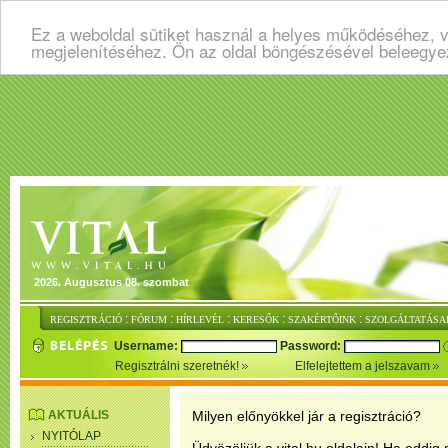
Ez a weboldal sütiket használ a helyes működéséhez, v
megjelenítéséhez. Ön az oldal böngészésével beleegye
2026. Augusztus 08. szombat
:
:
:
:
:
REGISZTRÁCIÓ
FÓRUM
HÍRLEVÉL
KERESŐK
SZAKÉRTŐINK
SZOLGÁLTATÁSA
Username:
Password:
Regisztrálni szeretnék!
Elfelejtettem a jelszavam
AKTUÁLIS
Milyen előnyökkel jár a regisztráció?
NYITÓLAP