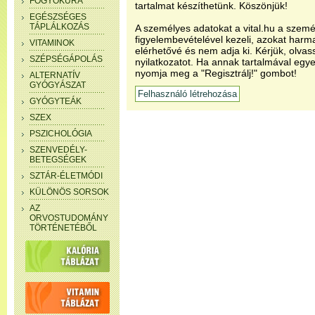
FOGYÓKÚRA
tartalmat készíthetünk. Köszönjük!
EGÉSZSÉGES
TÁPLÁLKOZÁS
A személyes adatokat a vital.hu a szemé
figyelembevételével kezeli, azokat har
VITAMINOK
elérhetővé és nem adja ki. Kérjük, olvas
SZÉPSÉGÁPOLÁS
nyilatkozatot. Ha annak tartalmával egye
nyomja meg a "Regisztrálj!" gombot!
ALTERNATÍV
GYÓGYÁSZAT
GYÓGYTEÁK
SZEX
PSZICHOLÓGIA
SZENVEDÉLY-
BETEGSÉGEK
SZTÁR-ÉLETMÓDI
KÜLÖNÖS SORSOK
AZ
ORVOSTUDOMÁNY
TÖRTÉNETÉBŐL