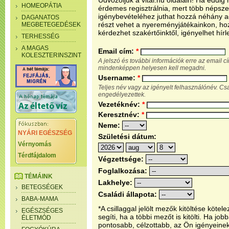
Üdvözöljük a vital.hu oldalain! Ha eddi
HOMEOPÁTIA
érdemes regisztrálnia, mert több népsze
igénybevételéhez juthat hozzá néhány ada
DAGANATOS
részt vehet a nyereményjátékainkon, ho
MEGBETEGEDÉSEK
kérdezhet szakértőinktől, igényelhet hírl
TERHESSÉG
A MAGAS
Email cím:
*
KOLESZTERINSZINT
A jelszó és további információk erre az email 
mindenképpen helyesen kell megadni.
Username:
*
Teljes név vagy az igényelt felhasználónév. C
engedélyezettek.
Vezetéknév:
*
Keresztnév:
*
Neme:
NYÁRI EGÉSZSÉG
Születési dátum:
Vérnyomás
Térdfájdalom
Végzettsége:
Foglalkozása:
TÉMÁINK
Lakhelye:
BETEGSÉGEK
Családi állapota:
BABA-MAMA
*A csillaggal jelölt mezők kitöltése köt
EGÉSZSÉGES
segíti, ha a többi mezőt is kitölti. Ha j
ÉLETMÓD
pontosabb, célzottabb, az Ön igényeine