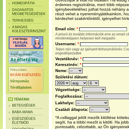
Üdvözöljük a vital.hu oldalain! Ha eddi
HOMEOPÁTIA
érdemes regisztrálnia, mert több népsze
igénybevételéhez juthat hozzá néhány ada
DAGANATOS
részt vehet a nyereményjátékainkon, ho
MEGBETEGEDÉSEK
kérdezhet szakértőinktől, igényelhet hírl
TERHESSÉG
A MAGAS
Email cím:
*
KOLESZTERINSZINT
A jelszó és további információk erre az email 
mindenképpen helyesen kell megadni.
Username:
*
Teljes név vagy az igényelt felhasználónév. C
engedélyezettek.
Vezetéknév:
*
Keresztnév:
*
Neme:
NYÁRI EGÉSZSÉG
Születési dátum:
Vérnyomás
Térdfájdalom
Végzettsége:
Foglalkozása:
TÉMÁINK
Lakhelye:
BETEGSÉGEK
Családi állapota:
BABA-MAMA
*A csillaggal jelölt mezők kitöltése köt
EGÉSZSÉGES
segíti, ha a többi mezőt is kitölti. Ha j
ÉLETMÓD
pontosabb, célzottabb, az Ön igényeine