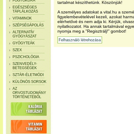
FOGYÓKÚRA
tartalmat készíthetünk. Köszönjük!
EGÉSZSÉGES
TÁPLÁLKOZÁS
A személyes adatokat a vital.hu a szemé
figyelembevételével kezeli, azokat har
VITAMINOK
elérhetővé és nem adja ki. Kérjük, olvas
SZÉPSÉGÁPOLÁS
nyilatkozatot. Ha annak tartalmával egye
nyomja meg a "Regisztrálj!" gombot!
ALTERNATÍV
GYÓGYÁSZAT
GYÓGYTEÁK
SZEX
PSZICHOLÓGIA
SZENVEDÉLY-
BETEGSÉGEK
SZTÁR-ÉLETMÓDI
KÜLÖNÖS SORSOK
AZ
ORVOSTUDOMÁNY
TÖRTÉNETÉBŐL