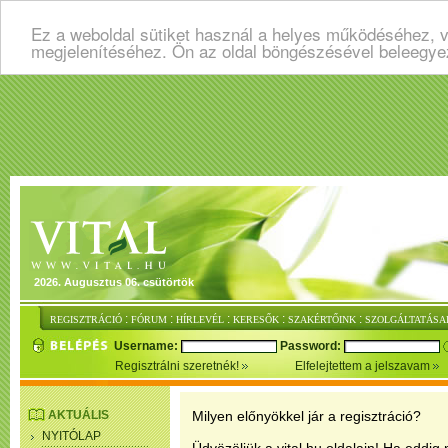
Ez a weboldal sütiket használ a helyes működéséhez, v
megjelenítéséhez. Ön az oldal böngészésével beleegye
2026. Augusztus 06. csütörtök
:
:
:
:
:
REGISZTRÁCIÓ
FÓRUM
HÍRLEVÉL
KERESŐK
SZAKÉRTŐINK
SZOLGÁLTATÁSA
Username:
Password:
Regisztrálni szeretnék!
Elfelejtettem a jelszavam
AKTUÁLIS
Milyen előnyökkel jár a regisztráció?
NYITÓLAP