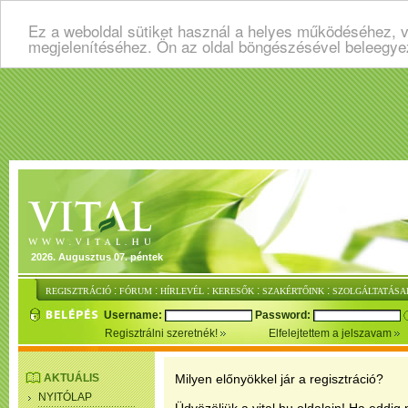
Ez a weboldal sütiket használ a helyes működéséhez, v
megjelenítéséhez. Ön az oldal böngészésével beleegye
2026. Augusztus 07. péntek
:
:
:
:
:
REGISZTRÁCIÓ
FÓRUM
HÍRLEVÉL
KERESŐK
SZAKÉRTŐINK
SZOLGÁLTATÁSA
Username:
Password:
Regisztrálni szeretnék!
Elfelejtettem a jelszavam
AKTUÁLIS
Milyen előnyökkel jár a regisztráció?
NYITÓLAP