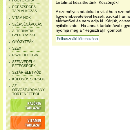
FOGYÓKÚRA
tartalmat készíthetünk. Köszönjük!
EGÉSZSÉGES
TÁPLÁLKOZÁS
A személyes adatokat a vital.hu a szemé
figyelembevételével kezeli, azokat har
VITAMINOK
elérhetővé és nem adja ki. Kérjük, olvas
SZÉPSÉGÁPOLÁS
nyilatkozatot. Ha annak tartalmával egye
nyomja meg a "Regisztrálj!" gombot!
ALTERNATÍV
GYÓGYÁSZAT
GYÓGYTEÁK
SZEX
PSZICHOLÓGIA
SZENVEDÉLY-
BETEGSÉGEK
SZTÁR-ÉLETMÓDI
KÜLÖNÖS SORSOK
AZ
ORVOSTUDOMÁNY
TÖRTÉNETÉBŐL