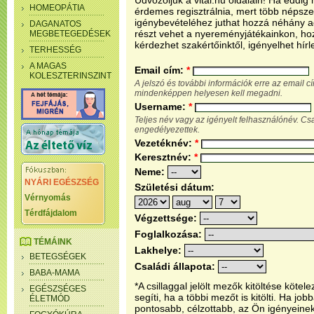
Üdvözöljük a vital.hu oldalain! Ha eddi
HOMEOPÁTIA
érdemes regisztrálnia, mert több népsze
igénybevételéhez juthat hozzá néhány ada
DAGANATOS
részt vehet a nyereményjátékainkon, ho
MEGBETEGEDÉSEK
kérdezhet szakértőinktől, igényelhet hírl
TERHESSÉG
A MAGAS
Email cím:
*
KOLESZTERINSZINT
A jelszó és további információk erre az email 
mindenképpen helyesen kell megadni.
Username:
*
Teljes név vagy az igényelt felhasználónév. C
engedélyezettek.
Vezetéknév:
*
Keresztnév:
*
Neme:
NYÁRI EGÉSZSÉG
Születési dátum:
Vérnyomás
Térdfájdalom
Végzettsége:
Foglalkozása:
TÉMÁINK
Lakhelye:
BETEGSÉGEK
Családi állapota:
BABA-MAMA
*A csillaggal jelölt mezők kitöltése köt
EGÉSZSÉGES
segíti, ha a többi mezőt is kitölti. Ha j
ÉLETMÓD
pontosabb, célzottabb, az Ön igényeine