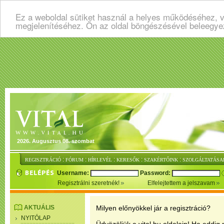
Ez a weboldal sütiket használ a helyes működéséhez, v
megjelenítéséhez. Ön az oldal böngészésével beleegye
2026. Augusztus 08. szombat
:
:
:
:
:
REGISZTRÁCIÓ
FÓRUM
HÍRLEVÉL
KERESŐK
SZAKÉRTŐINK
SZOLGÁLTATÁSA
Username:
Password:
Regisztrálni szeretnék!
Elfelejtettem a jelszavam
AKTUÁLIS
Milyen előnyökkel jár a regisztráció?
NYITÓLAP