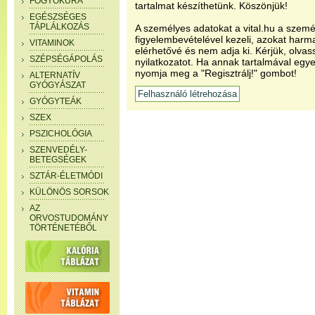
FOGYÓKÚRA
tartalmat készíthetünk. Köszönjük!
EGÉSZSÉGES
TÁPLÁLKOZÁS
A személyes adatokat a vital.hu a szemé
figyelembevételével kezeli, azokat har
VITAMINOK
elérhetővé és nem adja ki. Kérjük, olvas
SZÉPSÉGÁPOLÁS
nyilatkozatot. Ha annak tartalmával egye
nyomja meg a "Regisztrálj!" gombot!
ALTERNATÍV
GYÓGYÁSZAT
GYÓGYTEÁK
SZEX
PSZICHOLÓGIA
SZENVEDÉLY-
BETEGSÉGEK
SZTÁR-ÉLETMÓDI
KÜLÖNÖS SORSOK
AZ
ORVOSTUDOMÁNY
TÖRTÉNETÉBŐL