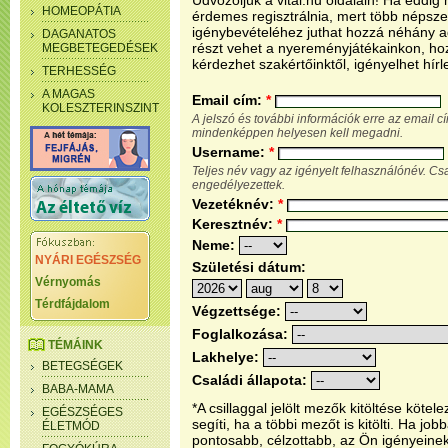
Üdvözöljük a vital.hu oldalain! Ha eddi
HOMEOPÁTIA
érdemes regisztrálnia, mert több népsze
igénybevételéhez juthat hozzá néhány ada
DAGANATOS
részt vehet a nyereményjátékainkon, ho
MEGBETEGEDÉSEK
kérdezhet szakértőinktől, igényelhet hírl
TERHESSÉG
A MAGAS
Email cím:
*
KOLESZTERINSZINT
A jelszó és további információk erre az email 
mindenképpen helyesen kell megadni.
Username:
*
Teljes név vagy az igényelt felhasználónév. C
engedélyezettek.
Vezetéknév:
*
Keresztnév:
*
Neme:
NYÁRI EGÉSZSÉG
Születési dátum:
Vérnyomás
Térdfájdalom
Végzettsége:
Foglalkozása:
TÉMÁINK
Lakhelye:
BETEGSÉGEK
Családi állapota:
BABA-MAMA
*A csillaggal jelölt mezők kitöltése köt
EGÉSZSÉGES
segíti, ha a többi mezőt is kitölti. Ha j
ÉLETMÓD
pontosabb, célzottabb, az Ön igényeine