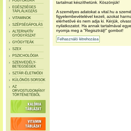
FOGYÓKÚRA
tartalmat készíthetünk. Köszönjük!
EGÉSZSÉGES
TÁPLÁLKOZÁS
A személyes adatokat a vital.hu a szemé
figyelembevételével kezeli, azokat har
VITAMINOK
elérhetővé és nem adja ki. Kérjük, olvas
SZÉPSÉGÁPOLÁS
nyilatkozatot. Ha annak tartalmával egye
nyomja meg a "Regisztrálj!" gombot!
ALTERNATÍV
GYÓGYÁSZAT
GYÓGYTEÁK
SZEX
PSZICHOLÓGIA
SZENVEDÉLY-
BETEGSÉGEK
SZTÁR-ÉLETMÓDI
KÜLÖNÖS SORSOK
AZ
ORVOSTUDOMÁNY
TÖRTÉNETÉBŐL