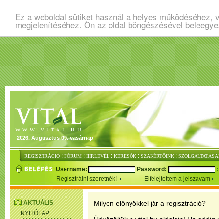
Ez a weboldal sütiket használ a helyes működéséhez, v
megjelenítéséhez. Ön az oldal böngészésével beleegye
2026. Augusztus 09. vasárnap
:
:
:
:
:
REGISZTRÁCIÓ
FÓRUM
HÍRLEVÉL
KERESŐK
SZAKÉRTŐINK
SZOLGÁLTATÁSA
Username:
Password:
Regisztrálni szeretnék!
Elfelejtettem a jelszavam
AKTUÁLIS
Milyen előnyökkel jár a regisztráció?
NYITÓLAP