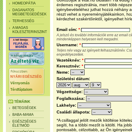
Üdvözöljük a vital.hu oldalain! Ha eddi
HOMEOPÁTIA
érdemes regisztrálnia, mert több népsze
igénybevételéhez juthat hozzá néhány ada
DAGANATOS
részt vehet a nyereményjátékainkon, ho
MEGBETEGEDÉSEK
kérdezhet szakértőinktől, igényelhet hírl
TERHESSÉG
A MAGAS
Email cím:
*
KOLESZTERINSZINT
A jelszó és további információk erre az email 
mindenképpen helyesen kell megadni.
Username:
*
Teljes név vagy az igényelt felhasználónév. C
engedélyezettek.
Vezetéknév:
*
Keresztnév:
*
Neme:
NYÁRI EGÉSZSÉG
Születési dátum:
Vérnyomás
Térdfájdalom
Végzettsége:
Foglalkozása:
TÉMÁINK
Lakhelye:
BETEGSÉGEK
Családi állapota:
BABA-MAMA
*A csillaggal jelölt mezők kitöltése köt
EGÉSZSÉGES
segíti, ha a többi mezőt is kitölti. Ha j
ÉLETMÓD
pontosabb, célzottabb, az Ön igényeine