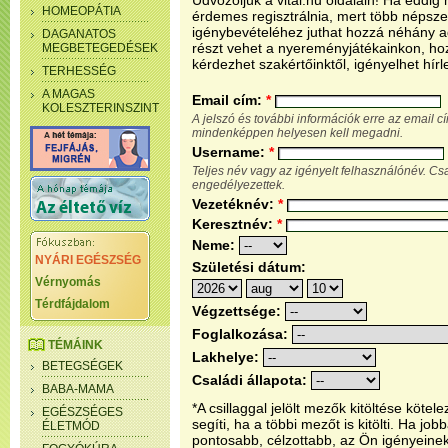
Üdvözöljük a vital.hu oldalain! Ha eddi
HOMEOPÁTIA
érdemes regisztrálnia, mert több népsze
igénybevételéhez juthat hozzá néhány ada
DAGANATOS
részt vehet a nyereményjátékainkon, ho
MEGBETEGEDÉSEK
kérdezhet szakértőinktől, igényelhet hírl
TERHESSÉG
A MAGAS
Email cím:
*
KOLESZTERINSZINT
A jelszó és további információk erre az email 
mindenképpen helyesen kell megadni.
Username:
*
Teljes név vagy az igényelt felhasználónév. C
engedélyezettek.
Vezetéknév:
*
Keresztnév:
*
Neme:
NYÁRI EGÉSZSÉG
Születési dátum:
Vérnyomás
Térdfájdalom
Végzettsége:
Foglalkozása:
TÉMÁINK
Lakhelye:
BETEGSÉGEK
Családi állapota:
BABA-MAMA
*A csillaggal jelölt mezők kitöltése köt
EGÉSZSÉGES
segíti, ha a többi mezőt is kitölti. Ha j
ÉLETMÓD
pontosabb, célzottabb, az Ön igényeine