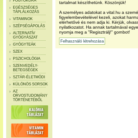
FOGYÓKÚRA
tartalmat készíthetünk. Köszönjük!
EGÉSZSÉGES
TÁPLÁLKOZÁS
A személyes adatokat a vital.hu a szemé
figyelembevételével kezeli, azokat har
VITAMINOK
elérhetővé és nem adja ki. Kérjük, olvas
SZÉPSÉGÁPOLÁS
nyilatkozatot. Ha annak tartalmával egye
nyomja meg a "Regisztrálj!" gombot!
ALTERNATÍV
GYÓGYÁSZAT
GYÓGYTEÁK
SZEX
PSZICHOLÓGIA
SZENVEDÉLY-
BETEGSÉGEK
SZTÁR-ÉLETMÓDI
KÜLÖNÖS SORSOK
AZ
ORVOSTUDOMÁNY
TÖRTÉNETÉBŐL