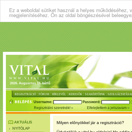
Ez a weboldal sütiket használ a helyes működéséhez, v
megjelenítéséhez. Ön az oldal böngészésével beleegye
2026. Augusztus 10. hétfő
:
:
:
:
:
REGISZTRÁCIÓ
FÓRUM
HÍRLEVÉL
KERESŐK
SZAKÉRTŐINK
SZOLGÁLTATÁSA
Username:
Password:
Regisztrálni szeretnék!
Elfelejtettem a jelszavam
AKTUÁLIS
Milyen előnyökkel jár a regisztráció?
NYITÓLAP