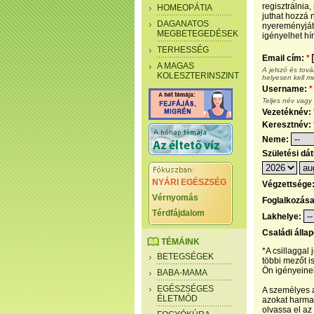
regisztrálnia
HOMEOPÁTIA
juthat hozzá n
DAGANATOS
nyereményjáté
MEGBETEGEDÉSEK
igényelhet hír
TERHESSÉG
Email cím:
*
A MAGAS
A jelszó és tov
KOLESZTERINSZINT
helyesen kell m
Username:
*
Teljes név vagy
Vezetéknév:
Keresztnév:
Neme:
Születési dá
NYÁRI EGÉSZSÉG
Végzettsége
Vérnyomás
Foglalkozás
Térdfájdalom
Lakhelye:
Családi álla
TÉMÁINK
*A csillaggal
BETEGSÉGEK
többi mezőt i
Ön igényeinek
BABA-MAMA
EGÉSZSÉGES
A személyes a
ÉLETMÓD
azokat harmad
olvassa el az