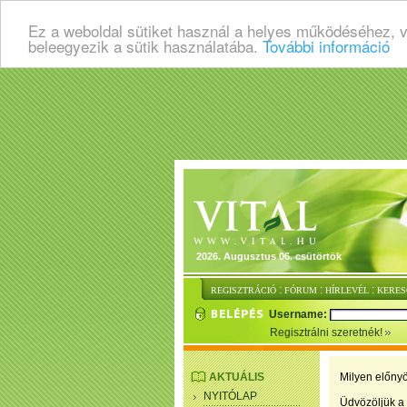
Ez a weboldal sütiket használ a helyes működéséhez, 
beleegyezik a sütik használatába.
További információ
2026. Augusztus 06. csütörtök
:
:
:
REGISZTRÁCIÓ
FÓRUM
HÍRLEVÉL
KERES
Username:
Regisztrálni szeretnék!
AKTUÁLIS
Milyen előnyö
NYITÓLAP
Üdvözöljük a 