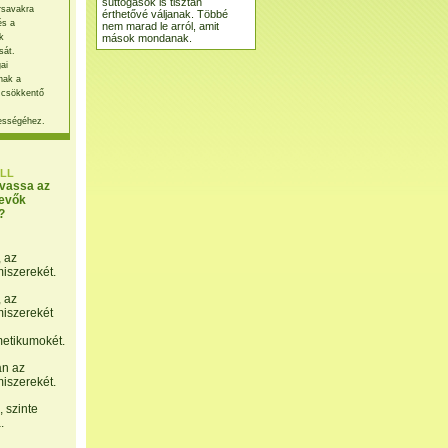
suttogások is tisztán
rsavakra
érthetővé váljanak. Többé
és a
nem marad le arról, amit
mások mondanak.
k
sát.
ai
nak a
 csökkentő
ességéhez.
LL
lvassa az
evők
?
, az
miszerekét.
, az
miszerekét
etikumokét.
án az
miszerekét.
 szinte
.