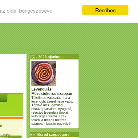
Rendben
 az oldal böngészésével
- 2026 ajánlata -
Levendulás
Mézestekercs szappan
Tökéletes választás, ha a
levendula szerelmese vagy.
Tápláló méz, gazdag
sheavaj-tartalom, nyugtató,
relaxáló levendula illóolaj,
különleges forma. Ezek
teszik a mézes tekercs
szappant igazán egyedivé.
ió
-Bőröd szépségére-
gészsége