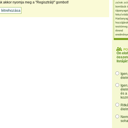
ak akkor nyomja meg a "Regisztrálj!" gombot!
zsírok zsí
bomlását 
tápanyago
felszívódá
Hatóanyag
hozzájárul
testtömeg
étrend
eredmény
PO
Ön elo
összet
listáját
Igen
élel
Igen
élel
és a
kozm
Ritk
élel
Nem,
soha