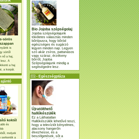
atunk
Bio Jojoba szépségolaj
Jojoba szépségolajunk
tökéletes választás minden
s-sörös
bőrtípusra, hogy bőröd
szappan
egészséges és sugárzó
legyen minden nap. Legyen
nyáink is
szó akár zsíros, pattanásos
gy sörtől
vagy száraz, érzékeny
 nő a haj,
bőrről, Jojoba
 lesz. A
Szépségolajunk mindig a
kkenti a haj
segítségedre lesz.
t, a korpát.
- Egészségpláza
ajánlatunk -
ajánló
Újratölthető
hallókészülék
Ez a Láthatatlan
ító koktél
Hallókészülék lehetővé teszi,
hogy a televíziót kényelmes,
osabb és
alacsony hangerőn
ebb
élvezhesse, és a
kből, melyek
beszélgetések, sőt a
 serkentik a