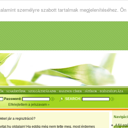
valamint személyre szabott tartalmak megjelenítéséhez. Ön
:
:
:
:
:
ŐK
SZAKÉRTŐINK
SZOLGÁLTATÁSAINK
HASZNOS CÍMEK
JÁTÉKOK
EGÉSZSÉGPLÁZA
Password:
SEARCH:
Elfelejtettem a jelszavam
Navigác
kkel jár a regisztráció?
A fül e
vital.hu oldalain! Ha eddig még nem tette meg, most érdemes