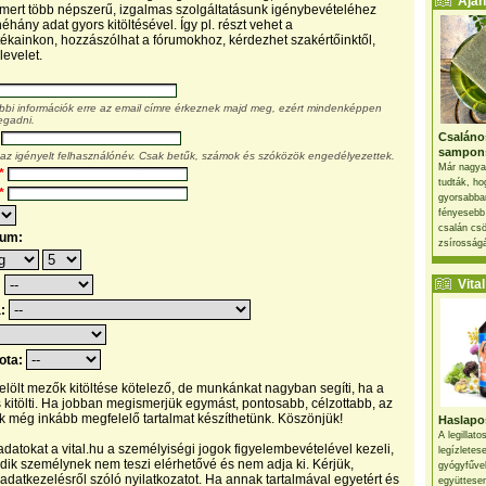
Ajánl
, mert több népszerű, izgalmas szolgáltatásunk igénybevételéhez
éhány adat gyors kitöltésével. Így pl. részt vehet a
kainkon, hozzászólhat a fórumokhoz, kérdezhet szakértőinktől,
levelet.
ábbi információk erre az email címre érkeznek majd meg, ezért mindenképpen
egadni.
Csaláno
sampon
 az igényelt felhasználónév. Csak betűk, számok és szóközök engedélyezettek.
Már nagya
*
tudták, ho
*
gyorsabban
fényesebb
csalán csö
tum:
zsírosságá
Vital 
:
a:
pota:
 jelölt mezők kitöltése kötelező, de munkánkat nagyban segíti, ha a
s kitölti. Ha jobban megismerjük egymást, pontosabb, célzottabb, az
 még inkább megfelelő tartalmat készíthetünk. Köszönjük!
Haslapos
A legillat
datokat a vital.hu a személyiségi jogok figyelembevételével kezeli,
legízletes
ik személynek nem teszi elérhetővé és nem adja ki. Kérjük,
gyógyfűve
 adatkezelésről szóló nyilatkozatot. Ha annak tartalmával egyetért és
együttesen