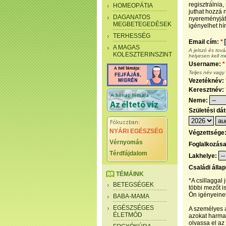
regisztrálnia
HOMEOPÁTIA
juthat hozzá n
DAGANATOS
nyereményjáté
MEGBETEGEDÉSEK
igényelhet hír
TERHESSÉG
Email cím:
*
A MAGAS
A jelszó és tov
KOLESZTERINSZINT
helyesen kell m
Username:
*
Teljes név vagy
Vezetéknév:
Keresztnév:
Neme:
Születési dá
NYÁRI EGÉSZSÉG
Végzettsége
Vérnyomás
Foglalkozás
Térdfájdalom
Lakhelye:
Családi álla
TÉMÁINK
*A csillaggal
BETEGSÉGEK
többi mezőt i
Ön igényeinek
BABA-MAMA
EGÉSZSÉGES
A személyes a
ÉLETMÓD
azokat harmad
olvassa el az