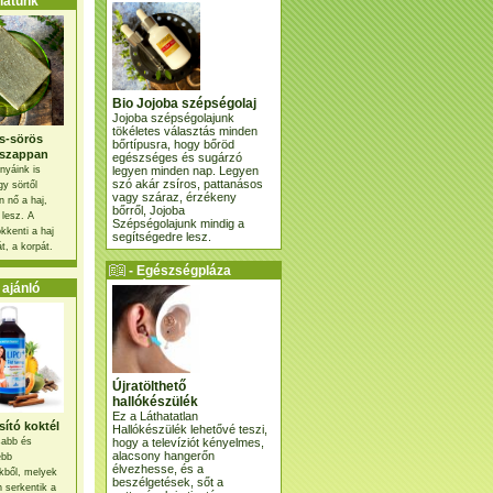
atunk
Bio Jojoba szépségolaj
Jojoba szépségolajunk
tökéletes választás minden
s-sörös
bőrtípusra, hogy bőröd
szappan
egészséges és sugárzó
legyen minden nap. Legyen
nyáink is
szó akár zsíros, pattanásos
gy sörtől
vagy száraz, érzékeny
 nő a haj,
bőrről, Jojoba
 lesz. A
Szépségolajunk mindig a
kkenti a haj
segítségedre lesz.
t, a korpát.
- Egészségpláza
ajánlatunk -
ajánló
Újratölthető
hallókészülék
Ez a Láthatatlan
ító koktél
Hallókészülék lehetővé teszi,
hogy a televíziót kényelmes,
osabb és
alacsony hangerőn
ebb
élvezhesse, és a
kből, melyek
beszélgetések, sőt a
 serkentik a