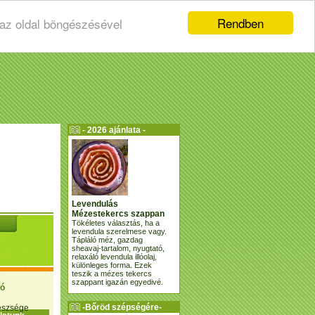
Rendben
 az oldal böngészésével
- 2026 ajánlata -
Levendulás
Mézestekercs szappan
Tökéletes választás, ha a
levendula szerelmese vagy.
Tápláló méz, gazdag
sheavaj-tartalom, nyugtató,
relaxáló levendula illóolaj,
különleges forma. Ezek
teszik a mézes tekercs
szappant igazán egyedivé.
ió
-Bőröd szépségére-
gészsége