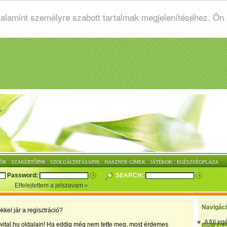
valamint személyre szabott tartalmak megjelenítéséhez. Ön
:
:
:
:
:
ŐK
SZAKÉRTŐINK
SZOLGÁLTATÁSAINK
HASZNOS CÍMEK
JÁTÉKOK
EGÉSZSÉGPLÁZA
Password:
SEARCH:
Elfelejtettem a jelszavam
Navigác
kkel jár a regisztráció?
A fül e
vital.hu oldalain! Ha eddig még nem tette meg, most érdemes