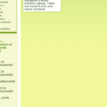
suttogások is tisztán
rsavakra
érthetővé váljanak. Többé
és a
nem marad le arról, amit
mások mondanak.
k
sát.
ai
nak a
 csökkentő
ességéhez.
LL
lvassa az
evők
?
, az
miszerekét.
, az
miszerekét
etikumokét.
án az
miszerekét.
 szinte
.