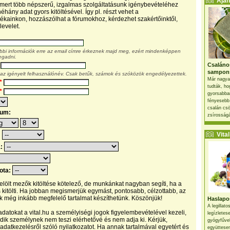
Ajánl
, mert több népszerű, izgalmas szolgáltatásunk igénybevételéhez
éhány adat gyors kitöltésével. Így pl. részt vehet a
kainkon, hozzászólhat a fórumokhoz, kérdezhet szakértőinktől,
levelet.
ábbi információk erre az email címre érkeznek majd meg, ezért mindenképpen
egadni.
Csaláno
sampon
 az igényelt felhasználónév. Csak betűk, számok és szóközök engedélyezettek.
Már nagya
*
tudták, ho
*
gyorsabban
fényesebb
csalán csö
tum:
zsírosságá
Vital 
:
a:
pota:
 jelölt mezők kitöltése kötelező, de munkánkat nagyban segíti, ha a
s kitölti. Ha jobban megismerjük egymást, pontosabb, célzottabb, az
 még inkább megfelelő tartalmat készíthetünk. Köszönjük!
Haslapos
A legillat
datokat a vital.hu a személyiségi jogok figyelembevételével kezeli,
legízletes
ik személynek nem teszi elérhetővé és nem adja ki. Kérjük,
gyógyfűve
 adatkezelésről szóló nyilatkozatot. Ha annak tartalmával egyetért és
együttesen