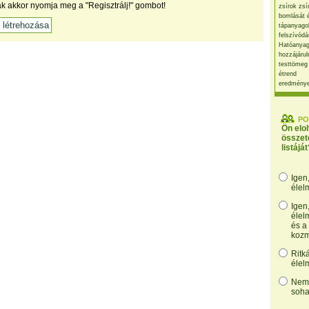
ak akkor nyomja meg a "Regisztrálj!" gombot!
zsírok zsí
bomlását 
tápanyago
felszívódá
Hatóanyag
hozzájárul
testtömeg
étrend
eredmény
PO
Ön elo
összet
listáját
Igen
élel
Igen
élel
és a
kozm
Ritk
élel
Nem,
soha