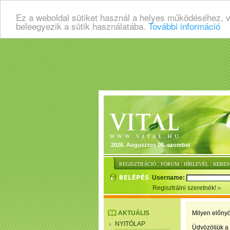
Ez a weboldal sütiket használ a helyes működéséhez, 
beleegyezik a sütik használatába.
További információ
2026. Augusztus 08. szombat
:
:
:
REGISZTRÁCIÓ
FÓRUM
HÍRLEVÉL
KERES
Username:
Regisztrálni szeretnék!
AKTUÁLIS
Milyen előnyö
NYITÓLAP
Üdvözöljük a 