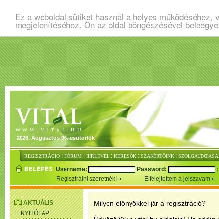
Ez a weboldal sütiket használ a helyes működéséhez, v
megjelenítéséhez. Ön az oldal böngészésével beleegye
2026. Augusztus 06. csütörtök
:
:
:
:
:
REGISZTRÁCIÓ
FÓRUM
HÍRLEVÉL
KERESŐK
SZAKÉRTŐINK
SZOLGÁLTATÁSA
Username:
Password:
Regisztrálni szeretnék!
Elfelejtettem a jelszavam
AKTUÁLIS
Milyen előnyökkel jár a regisztráció?
NYITÓLAP