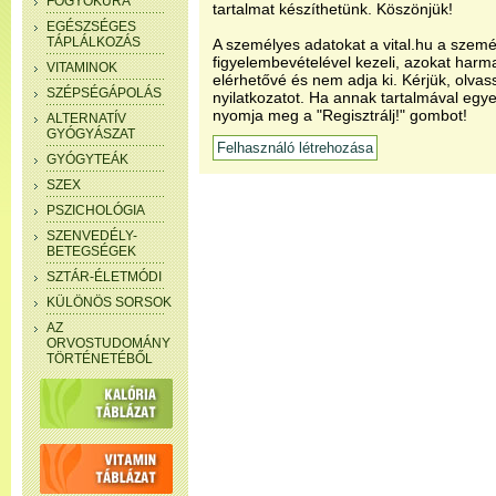
FOGYÓKÚRA
tartalmat készíthetünk. Köszönjük!
EGÉSZSÉGES
TÁPLÁLKOZÁS
A személyes adatokat a vital.hu a szemé
figyelembevételével kezeli, azokat har
VITAMINOK
elérhetővé és nem adja ki. Kérjük, olvas
SZÉPSÉGÁPOLÁS
nyilatkozatot. Ha annak tartalmával egye
nyomja meg a "Regisztrálj!" gombot!
ALTERNATÍV
GYÓGYÁSZAT
GYÓGYTEÁK
SZEX
PSZICHOLÓGIA
SZENVEDÉLY-
BETEGSÉGEK
SZTÁR-ÉLETMÓDI
KÜLÖNÖS SORSOK
AZ
ORVOSTUDOMÁNY
TÖRTÉNETÉBŐL