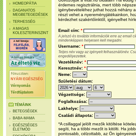
Üdvözöljük a vital.hu oldalain! Ha eddi
HOMEOPÁTIA
érdemes regisztrálnia, mert több népsze
igénybevételéhez juthat hozzá néhány ada
DAGANATOS
részt vehet a nyereményjátékainkon, ho
MEGBETEGEDÉSEK
kérdezhet szakértőinktől, igényelhet hírl
TERHESSÉG
A MAGAS
Email cím:
*
KOLESZTERINSZINT
A jelszó és további információk erre az email 
mindenképpen helyesen kell megadni.
Username:
*
Teljes név vagy az igényelt felhasználónév. C
engedélyezettek.
Vezetéknév:
*
Keresztnév:
*
Neme:
NYÁRI EGÉSZSÉG
Születési dátum:
Vérnyomás
Térdfájdalom
Végzettsége:
Foglalkozása:
TÉMÁINK
Lakhelye:
BETEGSÉGEK
Családi állapota:
BABA-MAMA
*A csillaggal jelölt mezők kitöltése köt
EGÉSZSÉGES
segíti, ha a többi mezőt is kitölti. Ha j
ÉLETMÓD
pontosabb, célzottabb, az Ön igényeine