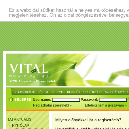
Ez a weboldal sütiket használ a helyes működéséhez, v
megjelenítéséhez. Ön az oldal böngészésével beleegye
2026. Augusztus 06. csütörtök
:
:
:
:
:
REGISZTRÁCIÓ
FÓRUM
HÍRLEVÉL
KERESŐK
SZAKÉRTŐINK
SZOLGÁLTATÁSA
Username:
Password:
Regisztrálni szeretnék!
Elfelejtettem a jelszavam
AKTUÁLIS
Milyen előnyökkel jár a regisztráció?
NYITÓLAP