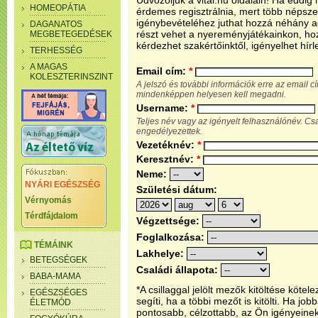
Üdvözöljük a vital.hu oldalain! Ha eddi
HOMEOPÁTIA
érdemes regisztrálnia, mert több népsze
igénybevételéhez juthat hozzá néhány ada
DAGANATOS
részt vehet a nyereményjátékainkon, ho
MEGBETEGEDÉSEK
kérdezhet szakértőinktől, igényelhet hírl
TERHESSÉG
A MAGAS
Email cím:
*
KOLESZTERINSZINT
A jelszó és további információk erre az email 
mindenképpen helyesen kell megadni.
Username:
*
Teljes név vagy az igényelt felhasználónév. C
engedélyezettek.
Vezetéknév:
*
Keresztnév:
*
Neme:
NYÁRI EGÉSZSÉG
Születési dátum:
Vérnyomás
Térdfájdalom
Végzettsége:
Foglalkozása:
TÉMÁINK
Lakhelye:
BETEGSÉGEK
Családi állapota:
BABA-MAMA
*A csillaggal jelölt mezők kitöltése köt
EGÉSZSÉGES
segíti, ha a többi mezőt is kitölti. Ha j
ÉLETMÓD
pontosabb, célzottabb, az Ön igényeine