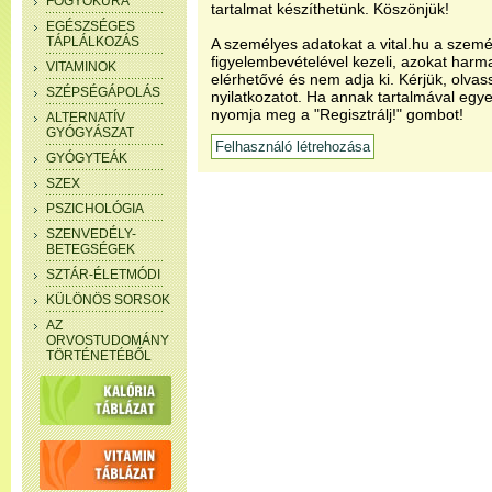
FOGYÓKÚRA
tartalmat készíthetünk. Köszönjük!
EGÉSZSÉGES
TÁPLÁLKOZÁS
A személyes adatokat a vital.hu a szemé
figyelembevételével kezeli, azokat har
VITAMINOK
elérhetővé és nem adja ki. Kérjük, olvas
SZÉPSÉGÁPOLÁS
nyilatkozatot. Ha annak tartalmával egye
nyomja meg a "Regisztrálj!" gombot!
ALTERNATÍV
GYÓGYÁSZAT
GYÓGYTEÁK
SZEX
PSZICHOLÓGIA
SZENVEDÉLY-
BETEGSÉGEK
SZTÁR-ÉLETMÓDI
KÜLÖNÖS SORSOK
AZ
ORVOSTUDOMÁNY
TÖRTÉNETÉBŐL