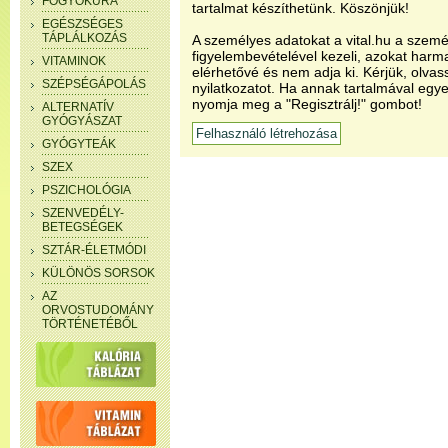
FOGYÓKÚRA
tartalmat készíthetünk. Köszönjük!
EGÉSZSÉGES
TÁPLÁLKOZÁS
A személyes adatokat a vital.hu a szemé
figyelembevételével kezeli, azokat har
VITAMINOK
elérhetővé és nem adja ki. Kérjük, olvas
SZÉPSÉGÁPOLÁS
nyilatkozatot. Ha annak tartalmával egye
nyomja meg a "Regisztrálj!" gombot!
ALTERNATÍV
GYÓGYÁSZAT
GYÓGYTEÁK
SZEX
PSZICHOLÓGIA
SZENVEDÉLY-
BETEGSÉGEK
SZTÁR-ÉLETMÓDI
KÜLÖNÖS SORSOK
AZ
ORVOSTUDOMÁNY
TÖRTÉNETÉBŐL