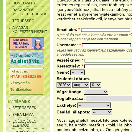
Üdvözöljük a vital.hu oldalain! Ha eddi
HOMEOPÁTIA
érdemes regisztrálnia, mert több népsze
igénybevételéhez juthat hozzá néhány ada
DAGANATOS
részt vehet a nyereményjátékainkon, ho
MEGBETEGEDÉSEK
kérdezhet szakértőinktől, igényelhet hírl
TERHESSÉG
A MAGAS
Email cím:
*
KOLESZTERINSZINT
A jelszó és további információk erre az email 
mindenképpen helyesen kell megadni.
Username:
*
Teljes név vagy az igényelt felhasználónév. C
engedélyezettek.
Vezetéknév:
*
Keresztnév:
*
Neme:
NYÁRI EGÉSZSÉG
Születési dátum:
Vérnyomás
Térdfájdalom
Végzettsége:
Foglalkozása:
TÉMÁINK
Lakhelye:
BETEGSÉGEK
Családi állapota:
BABA-MAMA
*A csillaggal jelölt mezők kitöltése köt
EGÉSZSÉGES
segíti, ha a többi mezőt is kitölti. Ha j
ÉLETMÓD
pontosabb, célzottabb, az Ön igényeine