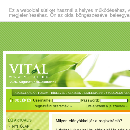
Ez a weboldal sütiket használ a helyes működéséhez, v
megjelenítéséhez. Ön az oldal böngészésével beleegye
2026. Augusztus 06. csütörtök
:
:
:
:
:
REGISZTRÁCIÓ
FÓRUM
HÍRLEVÉL
KERESŐK
SZAKÉRTŐINK
SZOLGÁLTATÁSA
Username:
Password:
Regisztrálni szeretnék!
Elfelejtettem a jelszavam
AKTUÁLIS
Milyen előnyökkel jár a regisztráció?
NYITÓLAP