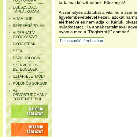
FOGYÓKÚRA
tartalmat készíthetünk. Köszönjük!
EGÉSZSÉGES
TÁPLÁLKOZÁS
A személyes adatokat a vital.hu a szemé
figyelembevételével kezeli, azokat har
VITAMINOK
elérhetővé és nem adja ki. Kérjük, olvas
SZÉPSÉGÁPOLÁS
nyilatkozatot. Ha annak tartalmával egye
nyomja meg a "Regisztrálj!" gombot!
ALTERNATÍV
GYÓGYÁSZAT
GYÓGYTEÁK
SZEX
PSZICHOLÓGIA
SZENVEDÉLY-
BETEGSÉGEK
SZTÁR-ÉLETMÓDI
KÜLÖNÖS SORSOK
AZ
ORVOSTUDOMÁNY
TÖRTÉNETÉBŐL