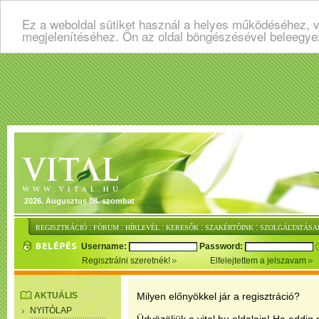
Ez a weboldal sütiket használ a helyes működéséhez, v
megjelenítéséhez. Ön az oldal böngészésével beleegye
2026. Augusztus 08. szombat
:
:
:
:
:
REGISZTRÁCIÓ
FÓRUM
HÍRLEVÉL
KERESŐK
SZAKÉRTŐINK
SZOLGÁLTATÁSA
Username:
Password:
Regisztrálni szeretnék!
Elfelejtettem a jelszavam
AKTUÁLIS
Milyen előnyökkel jár a regisztráció?
NYITÓLAP