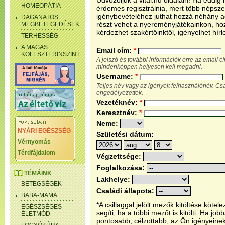
Üdvözöljük a vital.hu oldalain! Ha eddi
HOMEOPÁTIA
érdemes regisztrálnia, mert több népsze
igénybevételéhez juthat hozzá néhány ada
DAGANATOS
részt vehet a nyereményjátékainkon, ho
MEGBETEGEDÉSEK
kérdezhet szakértőinktől, igényelhet hírl
TERHESSÉG
A MAGAS
Email cím:
*
KOLESZTERINSZINT
A jelszó és további információk erre az email 
mindenképpen helyesen kell megadni.
Username:
*
Teljes név vagy az igényelt felhasználónév. C
engedélyezettek.
Vezetéknév:
*
Keresztnév:
*
Neme:
NYÁRI EGÉSZSÉG
Születési dátum:
Vérnyomás
Térdfájdalom
Végzettsége:
Foglalkozása:
TÉMÁINK
Lakhelye:
BETEGSÉGEK
Családi állapota:
BABA-MAMA
*A csillaggal jelölt mezők kitöltése köt
EGÉSZSÉGES
segíti, ha a többi mezőt is kitölti. Ha j
ÉLETMÓD
pontosabb, célzottabb, az Ön igényeine