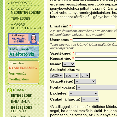
Üdvözöljük a vital.hu oldalain! Ha eddi
HOMEOPÁTIA
érdemes regisztrálnia, mert több népsze
igénybevételéhez juthat hozzá néhány ada
DAGANATOS
részt vehet a nyereményjátékainkon, ho
MEGBETEGEDÉSEK
kérdezhet szakértőinktől, igényelhet hírl
TERHESSÉG
A MAGAS
Email cím:
*
KOLESZTERINSZINT
A jelszó és további információk erre az email 
mindenképpen helyesen kell megadni.
Username:
*
Teljes név vagy az igényelt felhasználónév. C
engedélyezettek.
Vezetéknév:
*
Keresztnév:
*
Neme:
NYÁRI EGÉSZSÉG
Születési dátum:
Vérnyomás
Térdfájdalom
Végzettsége:
Foglalkozása:
TÉMÁINK
Lakhelye:
BETEGSÉGEK
Családi állapota:
BABA-MAMA
*A csillaggal jelölt mezők kitöltése köt
EGÉSZSÉGES
segíti, ha a többi mezőt is kitölti. Ha j
ÉLETMÓD
pontosabb, célzottabb, az Ön igényeine