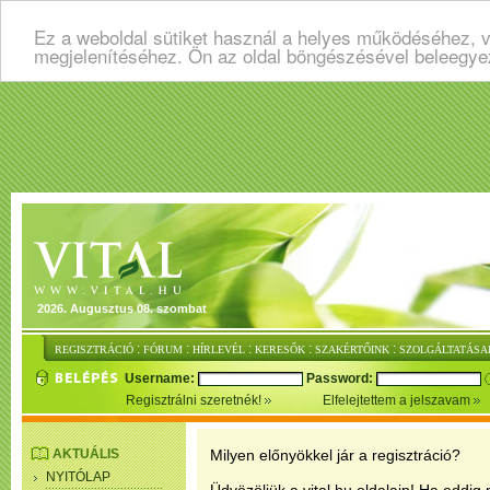
Ez a weboldal sütiket használ a helyes működéséhez, v
megjelenítéséhez. Ön az oldal böngészésével beleegye
2026. Augusztus 08. szombat
:
:
:
:
:
REGISZTRÁCIÓ
FÓRUM
HÍRLEVÉL
KERESŐK
SZAKÉRTŐINK
SZOLGÁLTATÁSA
Username:
Password:
Regisztrálni szeretnék!
Elfelejtettem a jelszavam
AKTUÁLIS
Milyen előnyökkel jár a regisztráció?
NYITÓLAP