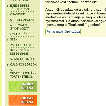
FOGYÓKÚRA
tartalmat készíthetünk. Köszönjük!
EGÉSZSÉGES
TÁPLÁLKOZÁS
A személyes adatokat a vital.hu a szemé
figyelembevételével kezeli, azokat har
VITAMINOK
elérhetővé és nem adja ki. Kérjük, olvas
SZÉPSÉGÁPOLÁS
nyilatkozatot. Ha annak tartalmával egye
nyomja meg a "Regisztrálj!" gombot!
ALTERNATÍV
GYÓGYÁSZAT
GYÓGYTEÁK
SZEX
PSZICHOLÓGIA
SZENVEDÉLY-
BETEGSÉGEK
SZTÁR-ÉLETMÓDI
KÜLÖNÖS SORSOK
AZ
ORVOSTUDOMÁNY
TÖRTÉNETÉBŐL