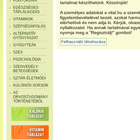
FOGYÓKÚRA
tartalmat készíthetünk. Köszönjük!
EGÉSZSÉGES
TÁPLÁLKOZÁS
A személyes adatokat a vital.hu a szemé
figyelembevételével kezeli, azokat har
VITAMINOK
elérhetővé és nem adja ki. Kérjük, olvas
SZÉPSÉGÁPOLÁS
nyilatkozatot. Ha annak tartalmával egye
nyomja meg a "Regisztrálj!" gombot!
ALTERNATÍV
GYÓGYÁSZAT
GYÓGYTEÁK
SZEX
PSZICHOLÓGIA
SZENVEDÉLY-
BETEGSÉGEK
SZTÁR-ÉLETMÓDI
KÜLÖNÖS SORSOK
AZ
ORVOSTUDOMÁNY
TÖRTÉNETÉBŐL