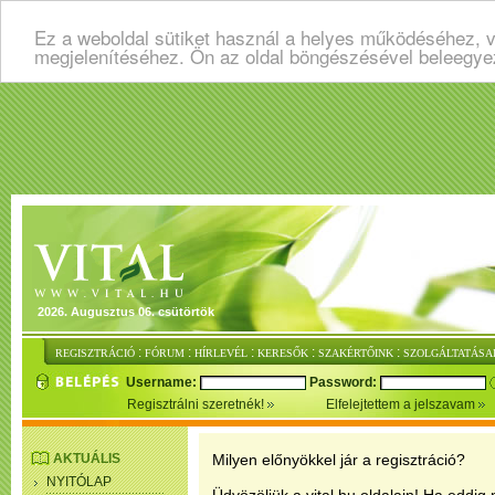
Ez a weboldal sütiket használ a helyes működéséhez, v
megjelenítéséhez. Ön az oldal böngészésével beleegye
2026. Augusztus 06. csütörtök
:
:
:
:
:
REGISZTRÁCIÓ
FÓRUM
HÍRLEVÉL
KERESŐK
SZAKÉRTŐINK
SZOLGÁLTATÁSA
Username:
Password:
Regisztrálni szeretnék!
Elfelejtettem a jelszavam
AKTUÁLIS
Milyen előnyökkel jár a regisztráció?
NYITÓLAP