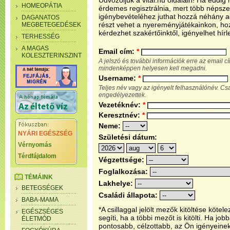
Üdvözöljük a vital.hu oldalain! Ha eddi
HOMEOPÁTIA
érdemes regisztrálnia, mert több népsze
igénybevételéhez juthat hozzá néhány ada
DAGANATOS
részt vehet a nyereményjátékainkon, ho
MEGBETEGEDÉSEK
kérdezhet szakértőinktől, igényelhet hírl
TERHESSÉG
A MAGAS
Email cím:
*
KOLESZTERINSZINT
A jelszó és további információk erre az email 
mindenképpen helyesen kell megadni.
Username:
*
Teljes név vagy az igényelt felhasználónév. C
engedélyezettek.
Vezetéknév:
*
Keresztnév:
*
Neme:
NYÁRI EGÉSZSÉG
Születési dátum:
Vérnyomás
Térdfájdalom
Végzettsége:
Foglalkozása:
TÉMÁINK
Lakhelye:
BETEGSÉGEK
Családi állapota:
BABA-MAMA
*A csillaggal jelölt mezők kitöltése köt
EGÉSZSÉGES
segíti, ha a többi mezőt is kitölti. Ha j
ÉLETMÓD
pontosabb, célzottabb, az Ön igényeine