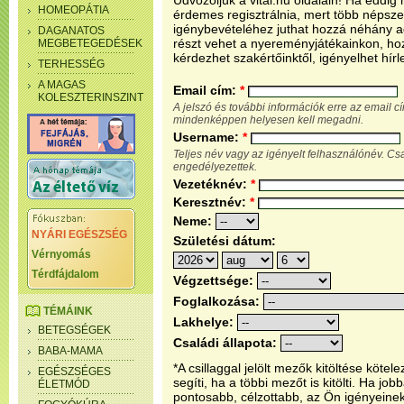
Üdvözöljük a vital.hu oldalain! Ha eddi
HOMEOPÁTIA
érdemes regisztrálnia, mert több népsze
igénybevételéhez juthat hozzá néhány ada
DAGANATOS
részt vehet a nyereményjátékainkon, ho
MEGBETEGEDÉSEK
kérdezhet szakértőinktől, igényelhet hírl
TERHESSÉG
A MAGAS
Email cím:
*
KOLESZTERINSZINT
A jelszó és további információk erre az email 
mindenképpen helyesen kell megadni.
Username:
*
Teljes név vagy az igényelt felhasználónév. C
engedélyezettek.
Vezetéknév:
*
Keresztnév:
*
Neme:
NYÁRI EGÉSZSÉG
Születési dátum:
Vérnyomás
Térdfájdalom
Végzettsége:
Foglalkozása:
TÉMÁINK
Lakhelye:
BETEGSÉGEK
Családi állapota:
BABA-MAMA
*A csillaggal jelölt mezők kitöltése köt
EGÉSZSÉGES
segíti, ha a többi mezőt is kitölti. Ha j
ÉLETMÓD
pontosabb, célzottabb, az Ön igényeine