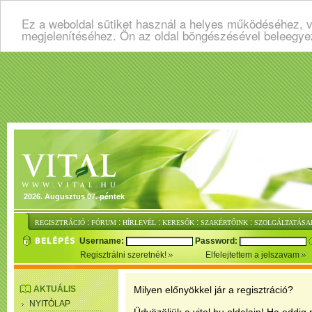
Ez a weboldal sütiket használ a helyes működéséhez, v
megjelenítéséhez. Ön az oldal böngészésével beleegye
2026. Augusztus 07. péntek
:
:
:
:
:
REGISZTRÁCIÓ
FÓRUM
HÍRLEVÉL
KERESŐK
SZAKÉRTŐINK
SZOLGÁLTATÁSA
Username:
Password:
Regisztrálni szeretnék!
Elfelejtettem a jelszavam
AKTUÁLIS
Milyen előnyökkel jár a regisztráció?
NYITÓLAP