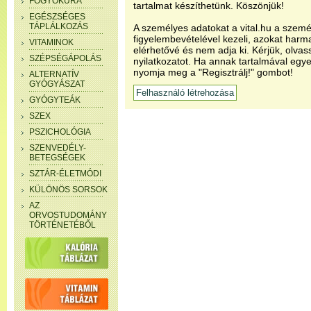
FOGYÓKÚRA
tartalmat készíthetünk. Köszönjük!
EGÉSZSÉGES
TÁPLÁLKOZÁS
A személyes adatokat a vital.hu a szemé
figyelembevételével kezeli, azokat har
VITAMINOK
elérhetővé és nem adja ki. Kérjük, olvas
SZÉPSÉGÁPOLÁS
nyilatkozatot. Ha annak tartalmával egye
nyomja meg a "Regisztrálj!" gombot!
ALTERNATÍV
GYÓGYÁSZAT
GYÓGYTEÁK
SZEX
PSZICHOLÓGIA
SZENVEDÉLY-
BETEGSÉGEK
SZTÁR-ÉLETMÓDI
KÜLÖNÖS SORSOK
AZ
ORVOSTUDOMÁNY
TÖRTÉNETÉBŐL