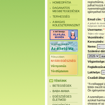
regisztrálnia
HOMEOPÁTIA
juthat hozzá n
DAGANATOS
nyereményjáté
MEGBETEGEDÉSEK
igényelhet hír
TERHESSÉG
Email cím:
*
A MAGAS
A jelszó és tov
KOLESZTERINSZINT
helyesen kell m
Username:
*
Teljes név vagy
Vezetéknév:
Keresztnév:
Neme:
Születési dá
NYÁRI EGÉSZSÉG
Végzettsége
Vérnyomás
Foglalkozás
Térdfájdalom
Lakhelye:
Családi álla
TÉMÁINK
*A csillaggal
BETEGSÉGEK
többi mezőt i
Ön igényeinek
BABA-MAMA
EGÉSZSÉGES
A személyes a
ÉLETMÓD
azokat harmad
olvassa el az