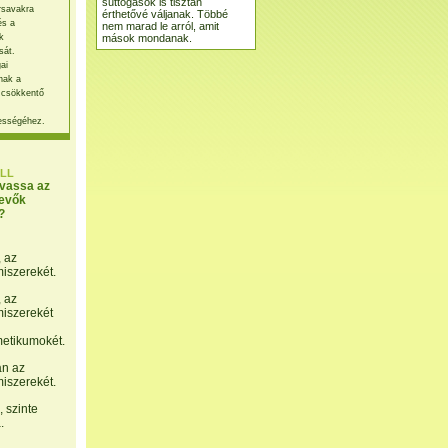
suttogások is tisztán
rsavakra
érthetővé váljanak. Többé
és a
nem marad le arról, amit
mások mondanak.
k
sát.
ai
nak a
 csökkentő
ességéhez.
LL
lvassa az
evők
?
, az
miszerekét.
, az
miszerekét
etikumokét.
án az
miszerekét.
 szinte
.