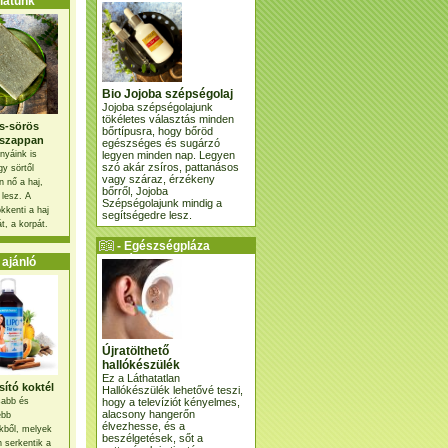
atunk
Bio Jojoba szépségolaj
Jojoba szépségolajunk
tökéletes választás minden
s-sörös
bőrtípusra, hogy bőröd
szappan
egészséges és sugárzó
legyen minden nap. Legyen
nyáink is
szó akár zsíros, pattanásos
gy sörtől
vagy száraz, érzékeny
 nő a haj,
bőrről, Jojoba
 lesz. A
Szépségolajunk mindig a
kkenti a haj
segítségedre lesz.
t, a korpát.
- Egészségpláza
ajánlatunk -
ajánló
Újratölthető
hallókészülék
Ez a Láthatatlan
ító koktél
Hallókészülék lehetővé teszi,
hogy a televíziót kényelmes,
osabb és
alacsony hangerőn
ebb
élvezhesse, és a
kből, melyek
beszélgetések, sőt a
 serkentik a