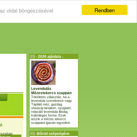
Rendben
 az oldal böngészésével
- 2026 ajánlata -
Levendulás
Mézestekercs szappan
Tökéletes választás, ha a
levendula szerelmese vagy.
Tápláló méz, gazdag
sheavaj-tartalom, nyugtató,
relaxáló levendula illóolaj,
különleges forma. Ezek
teszik a mézes tekercs
szappant igazán egyedivé.
ió
-Bőröd szépségére-
gészsége