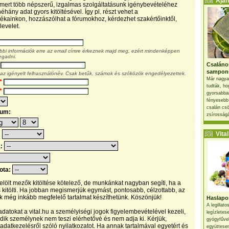
Ajánl
, mert több népszerű, izgalmas szolgáltatásunk igénybevételéhez
éhány adat gyors kitöltésével. Így pl. részt vehet a
kainkon, hozzászólhat a fórumokhoz, kérdezhet szakértőinktől,
levelet.
ábbi információk erre az email címre érkeznek majd meg, ezért mindenképpen
egadni.
Csaláno
sampon
 az igényelt felhasználónév. Csak betűk, számok és szóközök engedélyezettek.
Már nagya
*
tudták, ho
*
gyorsabban
fényesebb
csalán csö
tum:
zsírosságá
Vital 
:
a:
pota:
 jelölt mezők kitöltése kötelező, de munkánkat nagyban segíti, ha a
s kitölti. Ha jobban megismerjük egymást, pontosabb, célzottabb, az
 még inkább megfelelő tartalmat készíthetünk. Köszönjük!
Haslapos
A legillat
datokat a vital.hu a személyiségi jogok figyelembevételével kezeli,
legízletes
ik személynek nem teszi elérhetővé és nem adja ki. Kérjük,
gyógyfűve
 adatkezelésről szóló nyilatkozatot. Ha annak tartalmával egyetért és
együttesen