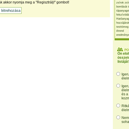
ak akkor nyomja meg a "Regisztrálj!" gombot!
zsírok zsí
bomlását 
tápanyago
felszívódá
Hatóanyag
hozzájárul
testtömeg
étrend
eredmény
PO
Ön elo
összet
listáját
Igen
élel
Igen
élel
és a
kozm
Ritk
élel
Nem,
soha