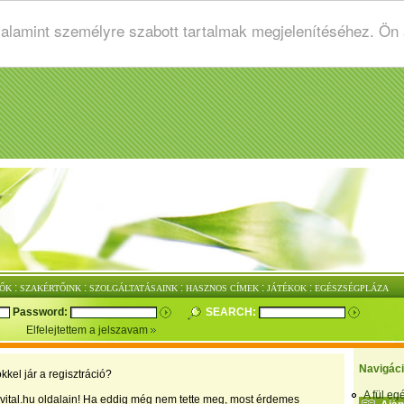
valamint személyre szabott tartalmak megjelenítéséhez. Ön
:
:
:
:
:
ŐK
SZAKÉRTŐINK
SZOLGÁLTATÁSAINK
HASZNOS CÍMEK
JÁTÉKOK
EGÉSZSÉGPLÁZA
Password:
SEARCH:
Elfelejtettem a jelszavam
Navigác
kkel jár a regisztráció?
A fül e
vital.hu oldalain! Ha eddig még nem tette meg, most érdemes