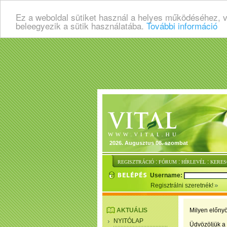
Ez a weboldal sütiket használ a helyes működéséhez, 
beleegyezik a sütik használatába.
További információ
2026. Augusztus 08. szombat
:
:
:
REGISZTRÁCIÓ
FÓRUM
HÍRLEVÉL
KERES
Username:
Regisztrálni szeretnék!
AKTUÁLIS
Milyen előnyö
NYITÓLAP
Üdvözöljük a 