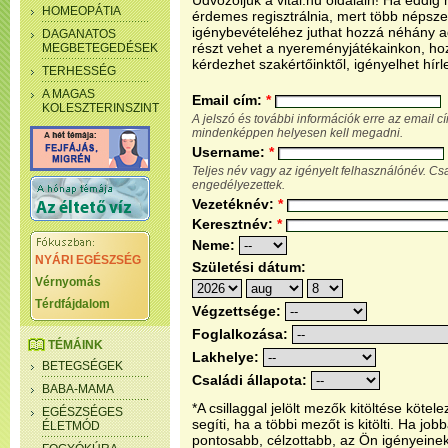
Üdvözöljük a vital.hu oldalain! Ha eddi
HOMEOPÁTIA
érdemes regisztrálnia, mert több népsze
igénybevételéhez juthat hozzá néhány ada
DAGANATOS
részt vehet a nyereményjátékainkon, ho
MEGBETEGEDÉSEK
kérdezhet szakértőinktől, igényelhet hírl
TERHESSÉG
A MAGAS
Email cím:
*
KOLESZTERINSZINT
A jelszó és további információk erre az email 
mindenképpen helyesen kell megadni.
Username:
*
Teljes név vagy az igényelt felhasználónév. C
engedélyezettek.
Vezetéknév:
*
Keresztnév:
*
Neme:
NYÁRI EGÉSZSÉG
Születési dátum:
Vérnyomás
Térdfájdalom
Végzettsége:
Foglalkozása:
TÉMÁINK
Lakhelye:
BETEGSÉGEK
Családi állapota:
BABA-MAMA
*A csillaggal jelölt mezők kitöltése köt
EGÉSZSÉGES
segíti, ha a többi mezőt is kitölti. Ha j
ÉLETMÓD
pontosabb, célzottabb, az Ön igényeine