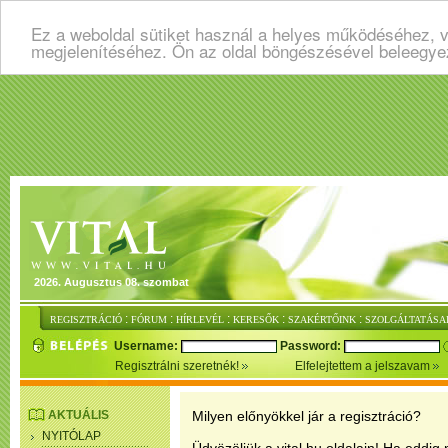
Ez a weboldal sütiket használ a helyes működéséhez, v
megjelenítéséhez. Ön az oldal böngészésével beleegye
2026. Augusztus 08. szombat
:
:
:
:
:
REGISZTRÁCIÓ
FÓRUM
HÍRLEVÉL
KERESŐK
SZAKÉRTŐINK
SZOLGÁLTATÁSA
Username:
Password:
Regisztrálni szeretnék!
Elfelejtettem a jelszavam
AKTUÁLIS
Milyen előnyökkel jár a regisztráció?
NYITÓLAP