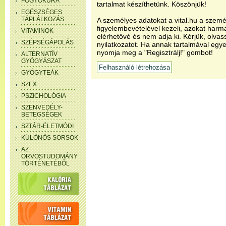
FOGYÓKÚRA
tartalmat készíthetünk. Köszönjük!
EGÉSZSÉGES
TÁPLÁLKOZÁS
A személyes adatokat a vital.hu a szemé
figyelembevételével kezeli, azokat har
VITAMINOK
elérhetővé és nem adja ki. Kérjük, olvas
SZÉPSÉGÁPOLÁS
nyilatkozatot. Ha annak tartalmával egye
nyomja meg a "Regisztrálj!" gombot!
ALTERNATÍV
GYÓGYÁSZAT
GYÓGYTEÁK
SZEX
PSZICHOLÓGIA
SZENVEDÉLY-
BETEGSÉGEK
SZTÁR-ÉLETMÓDI
KÜLÖNÖS SORSOK
AZ
ORVOSTUDOMÁNY
TÖRTÉNETÉBŐL