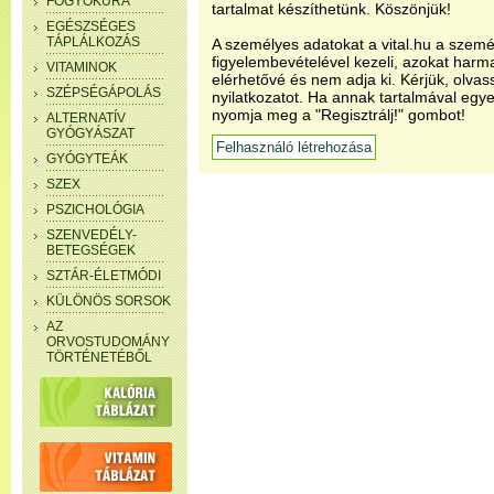
FOGYÓKÚRA
tartalmat készíthetünk. Köszönjük!
EGÉSZSÉGES
TÁPLÁLKOZÁS
A személyes adatokat a vital.hu a szemé
figyelembevételével kezeli, azokat har
VITAMINOK
elérhetővé és nem adja ki. Kérjük, olvas
SZÉPSÉGÁPOLÁS
nyilatkozatot. Ha annak tartalmával egye
nyomja meg a "Regisztrálj!" gombot!
ALTERNATÍV
GYÓGYÁSZAT
GYÓGYTEÁK
SZEX
PSZICHOLÓGIA
SZENVEDÉLY-
BETEGSÉGEK
SZTÁR-ÉLETMÓDI
KÜLÖNÖS SORSOK
AZ
ORVOSTUDOMÁNY
TÖRTÉNETÉBŐL