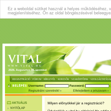
Ez a weboldal sütiket használ a helyes működéséhez, v
megjelenítéséhez. Ön az oldal böngészésével beleegye
2026. Augusztus 08. szombat
:
:
:
:
:
REGISZTRÁCIÓ
FÓRUM
HÍRLEVÉL
KERESŐK
SZAKÉRTŐINK
SZOLGÁLTATÁSA
Username:
Password:
Regisztrálni szeretnék!
Elfelejtettem a jelszavam
AKTUÁLIS
Milyen előnyökkel jár a regisztráció?
NYITÓLAP