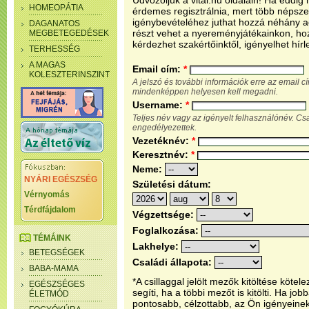
Üdvözöljük a vital.hu oldalain! Ha eddi
HOMEOPÁTIA
érdemes regisztrálnia, mert több népsze
igénybevételéhez juthat hozzá néhány ada
DAGANATOS
részt vehet a nyereményjátékainkon, ho
MEGBETEGEDÉSEK
kérdezhet szakértőinktől, igényelhet hírl
TERHESSÉG
A MAGAS
Email cím:
*
KOLESZTERINSZINT
A jelszó és további információk erre az email 
mindenképpen helyesen kell megadni.
Username:
*
Teljes név vagy az igényelt felhasználónév. C
engedélyezettek.
Vezetéknév:
*
Keresztnév:
*
Neme:
NYÁRI EGÉSZSÉG
Születési dátum:
Vérnyomás
Térdfájdalom
Végzettsége:
Foglalkozása:
TÉMÁINK
Lakhelye:
BETEGSÉGEK
Családi állapota:
BABA-MAMA
*A csillaggal jelölt mezők kitöltése köt
EGÉSZSÉGES
segíti, ha a többi mezőt is kitölti. Ha j
ÉLETMÓD
pontosabb, célzottabb, az Ön igényeine