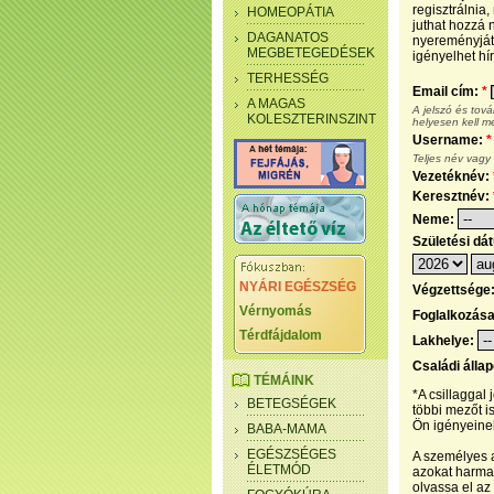
regisztrálnia
HOMEOPÁTIA
juthat hozzá n
DAGANATOS
nyereményjáté
MEGBETEGEDÉSEK
igényelhet hír
TERHESSÉG
Email cím:
*
A MAGAS
A jelszó és tov
KOLESZTERINSZINT
helyesen kell m
Username:
*
Teljes név vagy
Vezetéknév:
Keresztnév:
Neme:
Születési dá
NYÁRI EGÉSZSÉG
Végzettsége
Vérnyomás
Foglalkozás
Térdfájdalom
Lakhelye:
Családi álla
TÉMÁINK
*A csillaggal
BETEGSÉGEK
többi mezőt i
Ön igényeinek
BABA-MAMA
EGÉSZSÉGES
A személyes a
ÉLETMÓD
azokat harmad
olvassa el az