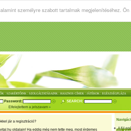
valamint személyre szabott tartalmak megjelenítéséhez. Ön
:
:
:
:
:
ŐK
SZAKÉRTŐINK
SZOLGÁLTATÁSAINK
HASZNOS CÍMEK
JÁTÉKOK
EGÉSZSÉGPLÁZA
Password:
SEARCH:
Elfelejtettem a jelszavam
Navigác
kkel jár a regisztráció?
A fül e
vital.hu oldalain! Ha eddig még nem tette meg, most érdemes