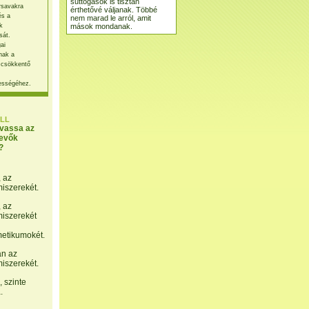
suttogások is tisztán
rsavakra
érthetővé váljanak. Többé
és a
nem marad le arról, amit
mások mondanak.
k
sát.
ai
nak a
 csökkentő
ességéhez.
LL
lvassa az
evők
?
, az
miszerekét.
, az
miszerekét
etikumokét.
án az
miszerekét.
 szinte
.