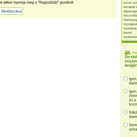
ak akkor nyomja meg a "Regisztrálj!" gombot!
zsírok zsí
bomlását 
tápanyago
felszívódá
Hatóanyag
hozzájárul
testtömeg
étrend
eredmény
PO
Ön elo
összet
listáját
Igen
élel
Igen
élel
és a
kozm
Ritk
élel
Nem,
soha