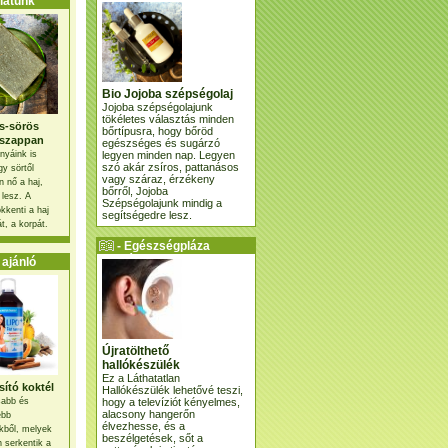
atunk
Bio Jojoba szépségolaj
Jojoba szépségolajunk
tökéletes választás minden
s-sörös
bőrtípusra, hogy bőröd
szappan
egészséges és sugárzó
legyen minden nap. Legyen
nyáink is
szó akár zsíros, pattanásos
gy sörtől
vagy száraz, érzékeny
 nő a haj,
bőrről, Jojoba
 lesz. A
Szépségolajunk mindig a
kkenti a haj
segítségedre lesz.
t, a korpát.
- Egészségpláza
ajánlatunk -
ajánló
Újratölthető
hallókészülék
Ez a Láthatatlan
ító koktél
Hallókészülék lehetővé teszi,
hogy a televíziót kényelmes,
osabb és
alacsony hangerőn
ebb
élvezhesse, és a
kből, melyek
beszélgetések, sőt a
 serkentik a