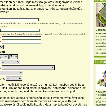
Ajánl
, mert több népszerű, izgalmas szolgáltatásunk igénybevételéhez
éhány adat gyors kitöltésével. Így pl. részt vehet a
kainkon, hozzászólhat a fórumokhoz, kérdezhet szakértőinktől,
levelet.
ábbi információk erre az email címre érkeznek majd meg, ezért mindenképpen
egadni.
Csaláno
sampon
 az igényelt felhasználónév. Csak betűk, számok és szóközök engedélyezettek.
Már nagya
*
tudták, ho
*
gyorsabban
fényesebb
csalán csö
tum:
zsírosságá
Vital 
:
a:
pota:
 jelölt mezők kitöltése kötelező, de munkánkat nagyban segíti, ha a
s kitölti. Ha jobban megismerjük egymást, pontosabb, célzottabb, az
 még inkább megfelelő tartalmat készíthetünk. Köszönjük!
Haslapos
A legillat
datokat a vital.hu a személyiségi jogok figyelembevételével kezeli,
legízletes
ik személynek nem teszi elérhetővé és nem adja ki. Kérjük,
gyógyfűve
 adatkezelésről szóló nyilatkozatot. Ha annak tartalmával egyetért és
együttesen