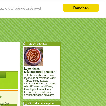
Rendben
 az oldal böngészésével
- 2026 ajánlata -
Levendulás
Mézestekercs szappan
Tökéletes választás, ha a
levendula szerelmese vagy.
Tápláló méz, gazdag
sheavaj-tartalom, nyugtató,
relaxáló levendula illóolaj,
különleges forma. Ezek
teszik a mézes tekercs
szappant igazán egyedivé.
ió
-Bőröd szépségére-
gészsége