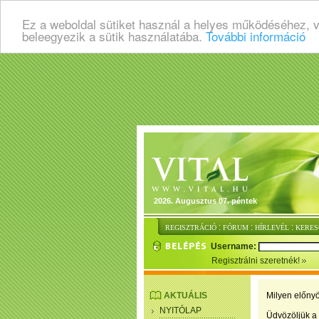
Ez a weboldal sütiket használ a helyes működéséhez, 
beleegyezik a sütik használatába.
További információ
2026. Augusztus 07. péntek
:
:
:
REGISZTRÁCIÓ
FÓRUM
HÍRLEVÉL
KERES
Username:
Regisztrálni szeretnék!
AKTUÁLIS
Milyen előnyö
NYITÓLAP
Üdvözöljük a 