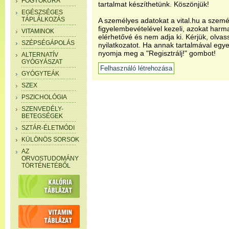
FOGYÓKÚRA
tartalmat készíthetünk. Köszönjük!
EGÉSZSÉGES
TÁPLÁLKOZÁS
A személyes adatokat a vital.hu a szemé
figyelembevételével kezeli, azokat har
VITAMINOK
elérhetővé és nem adja ki. Kérjük, olvas
SZÉPSÉGÁPOLÁS
nyilatkozatot. Ha annak tartalmával egye
nyomja meg a "Regisztrálj!" gombot!
ALTERNATÍV
GYÓGYÁSZAT
GYÓGYTEÁK
SZEX
PSZICHOLÓGIA
SZENVEDÉLY-
BETEGSÉGEK
SZTÁR-ÉLETMÓDI
KÜLÖNÖS SORSOK
AZ
ORVOSTUDOMÁNY
TÖRTÉNETÉBŐL