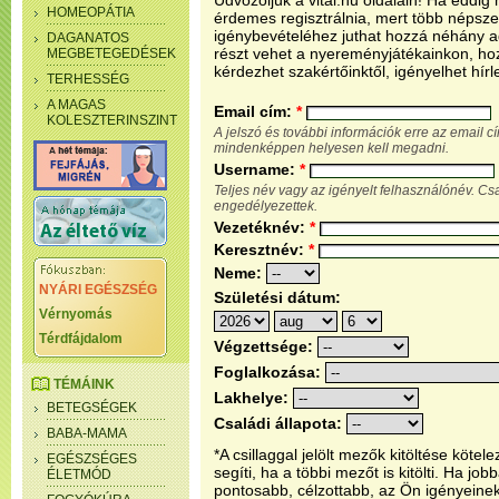
Üdvözöljük a vital.hu oldalain! Ha eddi
HOMEOPÁTIA
érdemes regisztrálnia, mert több népsze
igénybevételéhez juthat hozzá néhány ada
DAGANATOS
részt vehet a nyereményjátékainkon, ho
MEGBETEGEDÉSEK
kérdezhet szakértőinktől, igényelhet hírl
TERHESSÉG
A MAGAS
Email cím:
*
KOLESZTERINSZINT
A jelszó és további információk erre az email 
mindenképpen helyesen kell megadni.
Username:
*
Teljes név vagy az igényelt felhasználónév. C
engedélyezettek.
Vezetéknév:
*
Keresztnév:
*
Neme:
NYÁRI EGÉSZSÉG
Születési dátum:
Vérnyomás
Térdfájdalom
Végzettsége:
Foglalkozása:
TÉMÁINK
Lakhelye:
BETEGSÉGEK
Családi állapota:
BABA-MAMA
*A csillaggal jelölt mezők kitöltése köt
EGÉSZSÉGES
segíti, ha a többi mezőt is kitölti. Ha j
ÉLETMÓD
pontosabb, célzottabb, az Ön igényeine