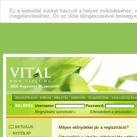
Ez a weboldal sütiket használ a helyes működéséhez, v
megjelenítéséhez. Ön az oldal böngészésével beleegye
2026. Augusztus 06. csütörtök
:
:
:
:
:
REGISZTRÁCIÓ
FÓRUM
HÍRLEVÉL
KERESŐK
SZAKÉRTŐINK
SZOLGÁLTATÁSA
Username:
Password:
Regisztrálni szeretnék!
Elfelejtettem a jelszavam
AKTUÁLIS
Milyen előnyökkel jár a regisztráció?
NYITÓLAP