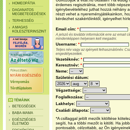
Üdvözöljük a vital.hu oldalain! Ha eddi
HOMEOPÁTIA
érdemes regisztrálnia, mert több népsze
igénybevételéhez juthat hozzá néhány ada
DAGANATOS
részt vehet a nyereményjátékainkon, ho
MEGBETEGEDÉSEK
kérdezhet szakértőinktől, igényelhet hírl
TERHESSÉG
A MAGAS
Email cím:
*
KOLESZTERINSZINT
A jelszó és további információk erre az email 
mindenképpen helyesen kell megadni.
Username:
*
Teljes név vagy az igényelt felhasználónév. C
engedélyezettek.
Vezetéknév:
*
Keresztnév:
*
Neme:
NYÁRI EGÉSZSÉG
Születési dátum:
Vérnyomás
Térdfájdalom
Végzettsége:
Foglalkozása:
TÉMÁINK
Lakhelye:
BETEGSÉGEK
Családi állapota:
BABA-MAMA
*A csillaggal jelölt mezők kitöltése köt
EGÉSZSÉGES
segíti, ha a többi mezőt is kitölti. Ha j
ÉLETMÓD
pontosabb, célzottabb, az Ön igényeine