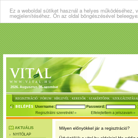
Ez a weboldal sütiket használ a helyes működéséhez, v
megjelenítéséhez. Ön az oldal böngészésével beleegye
2026. Augusztus 08. szombat
:
:
:
:
:
REGISZTRÁCIÓ
FÓRUM
HÍRLEVÉL
KERESŐK
SZAKÉRTŐINK
SZOLGÁLTATÁSA
Username:
Password:
Regisztrálni szeretnék!
Elfelejtettem a jelszavam
AKTUÁLIS
Milyen előnyökkel jár a regisztráció?
NYITÓLAP