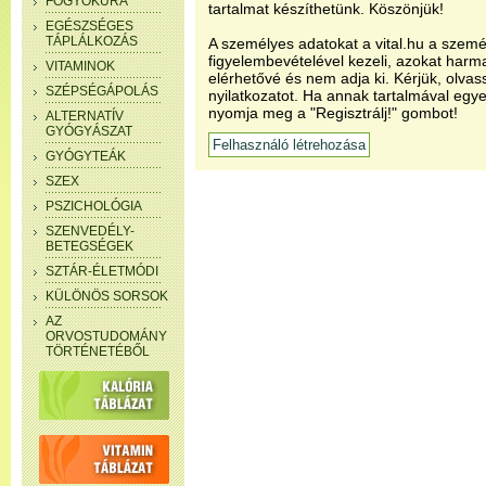
FOGYÓKÚRA
tartalmat készíthetünk. Köszönjük!
EGÉSZSÉGES
TÁPLÁLKOZÁS
A személyes adatokat a vital.hu a szemé
figyelembevételével kezeli, azokat har
VITAMINOK
elérhetővé és nem adja ki. Kérjük, olvas
SZÉPSÉGÁPOLÁS
nyilatkozatot. Ha annak tartalmával egye
nyomja meg a "Regisztrálj!" gombot!
ALTERNATÍV
GYÓGYÁSZAT
GYÓGYTEÁK
SZEX
PSZICHOLÓGIA
SZENVEDÉLY-
BETEGSÉGEK
SZTÁR-ÉLETMÓDI
KÜLÖNÖS SORSOK
AZ
ORVOSTUDOMÁNY
TÖRTÉNETÉBŐL