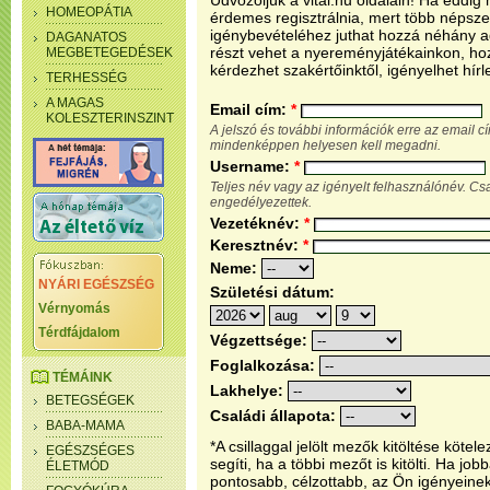
Üdvözöljük a vital.hu oldalain! Ha eddi
HOMEOPÁTIA
érdemes regisztrálnia, mert több népsze
igénybevételéhez juthat hozzá néhány ada
DAGANATOS
részt vehet a nyereményjátékainkon, ho
MEGBETEGEDÉSEK
kérdezhet szakértőinktől, igényelhet hírl
TERHESSÉG
A MAGAS
Email cím:
*
KOLESZTERINSZINT
A jelszó és további információk erre az email 
mindenképpen helyesen kell megadni.
Username:
*
Teljes név vagy az igényelt felhasználónév. C
engedélyezettek.
Vezetéknév:
*
Keresztnév:
*
Neme:
NYÁRI EGÉSZSÉG
Születési dátum:
Vérnyomás
Térdfájdalom
Végzettsége:
Foglalkozása:
TÉMÁINK
Lakhelye:
BETEGSÉGEK
Családi állapota:
BABA-MAMA
*A csillaggal jelölt mezők kitöltése köt
EGÉSZSÉGES
segíti, ha a többi mezőt is kitölti. Ha j
ÉLETMÓD
pontosabb, célzottabb, az Ön igényeine