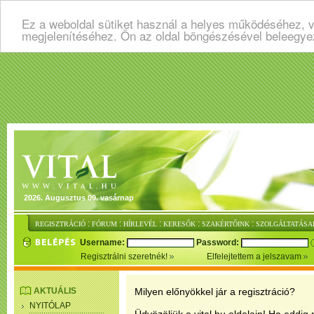
Ez a weboldal sütiket használ a helyes működéséhez, v
megjelenítéséhez. Ön az oldal böngészésével beleegye
2026. Augusztus 09. vasárnap
:
:
:
:
:
REGISZTRÁCIÓ
FÓRUM
HÍRLEVÉL
KERESŐK
SZAKÉRTŐINK
SZOLGÁLTATÁSA
Username:
Password:
Regisztrálni szeretnék!
Elfelejtettem a jelszavam
AKTUÁLIS
Milyen előnyökkel jár a regisztráció?
NYITÓLAP