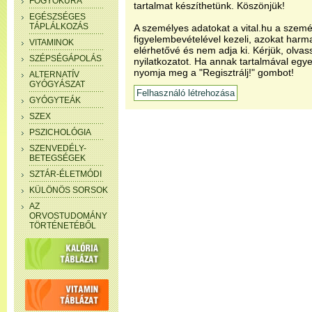
FOGYÓKÚRA
tartalmat készíthetünk. Köszönjük!
EGÉSZSÉGES
TÁPLÁLKOZÁS
A személyes adatokat a vital.hu a szemé
figyelembevételével kezeli, azokat har
VITAMINOK
elérhetővé és nem adja ki. Kérjük, olvas
SZÉPSÉGÁPOLÁS
nyilatkozatot. Ha annak tartalmával egye
nyomja meg a "Regisztrálj!" gombot!
ALTERNATÍV
GYÓGYÁSZAT
GYÓGYTEÁK
SZEX
PSZICHOLÓGIA
SZENVEDÉLY-
BETEGSÉGEK
SZTÁR-ÉLETMÓDI
KÜLÖNÖS SORSOK
AZ
ORVOSTUDOMÁNY
TÖRTÉNETÉBŐL