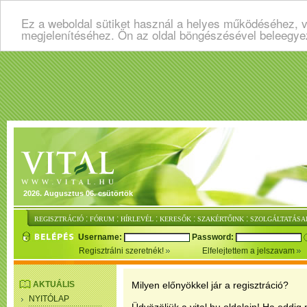
Ez a weboldal sütiket használ a helyes működéséhez, v
megjelenítéséhez. Ön az oldal böngészésével beleegye
2026. Augusztus 06. csütörtök
:
:
:
:
:
REGISZTRÁCIÓ
FÓRUM
HÍRLEVÉL
KERESŐK
SZAKÉRTŐINK
SZOLGÁLTATÁSA
Username:
Password:
Regisztrálni szeretnék!
Elfelejtettem a jelszavam
AKTUÁLIS
Milyen előnyökkel jár a regisztráció?
NYITÓLAP