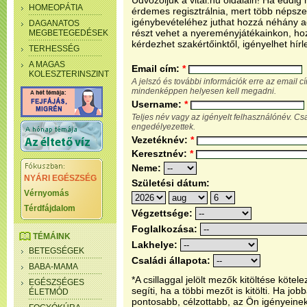
Üdvözöljük a vital.hu oldalain! Ha eddi
HOMEOPÁTIA
érdemes regisztrálnia, mert több népsze
igénybevételéhez juthat hozzá néhány ada
DAGANATOS
részt vehet a nyereményjátékainkon, ho
MEGBETEGEDÉSEK
kérdezhet szakértőinktől, igényelhet hírl
TERHESSÉG
A MAGAS
Email cím:
*
KOLESZTERINSZINT
A jelszó és további információk erre az email 
mindenképpen helyesen kell megadni.
Username:
*
Teljes név vagy az igényelt felhasználónév. C
engedélyezettek.
Vezetéknév:
*
Keresztnév:
*
Neme:
NYÁRI EGÉSZSÉG
Születési dátum:
Vérnyomás
Térdfájdalom
Végzettsége:
Foglalkozása:
TÉMÁINK
Lakhelye:
BETEGSÉGEK
Családi állapota:
BABA-MAMA
*A csillaggal jelölt mezők kitöltése köt
EGÉSZSÉGES
segíti, ha a többi mezőt is kitölti. Ha j
ÉLETMÓD
pontosabb, célzottabb, az Ön igényeine