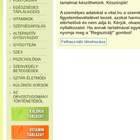
FOGYÓKÚRA
tartalmat készíthetünk. Köszönjük!
EGÉSZSÉGES
TÁPLÁLKOZÁS
A személyes adatokat a vital.hu a szemé
figyelembevételével kezeli, azokat har
VITAMINOK
elérhetővé és nem adja ki. Kérjük, olvas
SZÉPSÉGÁPOLÁS
nyilatkozatot. Ha annak tartalmával egye
nyomja meg a "Regisztrálj!" gombot!
ALTERNATÍV
GYÓGYÁSZAT
GYÓGYTEÁK
SZEX
PSZICHOLÓGIA
SZENVEDÉLY-
BETEGSÉGEK
SZTÁR-ÉLETMÓDI
KÜLÖNÖS SORSOK
AZ
ORVOSTUDOMÁNY
TÖRTÉNETÉBŐL