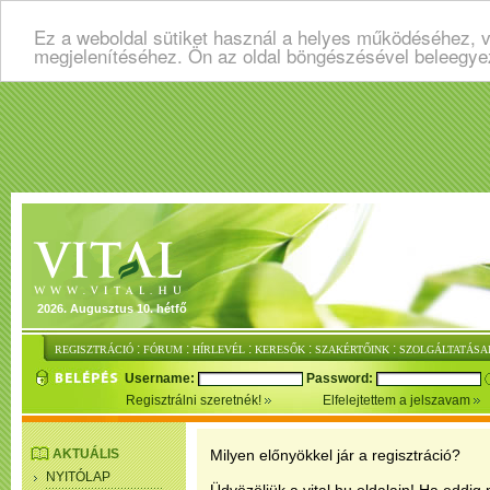
Ez a weboldal sütiket használ a helyes működéséhez, v
megjelenítéséhez. Ön az oldal böngészésével beleegye
2026. Augusztus 10. hétfő
:
:
:
:
:
REGISZTRÁCIÓ
FÓRUM
HÍRLEVÉL
KERESŐK
SZAKÉRTŐINK
SZOLGÁLTATÁSA
Username:
Password:
Regisztrálni szeretnék!
Elfelejtettem a jelszavam
AKTUÁLIS
Milyen előnyökkel jár a regisztráció?
NYITÓLAP