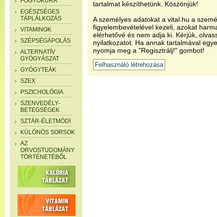
FOGYÓKÚRA
tartalmat készíthetünk. Köszönjük!
EGÉSZSÉGES
TÁPLÁLKOZÁS
A személyes adatokat a vital.hu a szemé
figyelembevételével kezeli, azokat har
VITAMINOK
elérhetővé és nem adja ki. Kérjük, olvas
SZÉPSÉGÁPOLÁS
nyilatkozatot. Ha annak tartalmával egye
nyomja meg a "Regisztrálj!" gombot!
ALTERNATÍV
GYÓGYÁSZAT
GYÓGYTEÁK
SZEX
PSZICHOLÓGIA
SZENVEDÉLY-
BETEGSÉGEK
SZTÁR-ÉLETMÓDI
KÜLÖNÖS SORSOK
AZ
ORVOSTUDOMÁNY
TÖRTÉNETÉBŐL