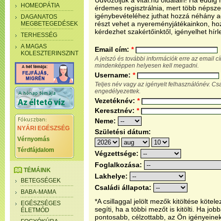
Üdvözöljük a vital.hu oldalain! Ha eddi
HOMEOPÁTIA
érdemes regisztrálnia, mert több népsze
igénybevételéhez juthat hozzá néhány ada
DAGANATOS
részt vehet a nyereményjátékainkon, ho
MEGBETEGEDÉSEK
kérdezhet szakértőinktől, igényelhet hírl
TERHESSÉG
A MAGAS
Email cím:
*
KOLESZTERINSZINT
A jelszó és további információk erre az email 
mindenképpen helyesen kell megadni.
Username:
*
Teljes név vagy az igényelt felhasználónév. C
engedélyezettek.
Vezetéknév:
*
Keresztnév:
*
Neme:
NYÁRI EGÉSZSÉG
Születési dátum:
Vérnyomás
Térdfájdalom
Végzettsége:
Foglalkozása:
TÉMÁINK
Lakhelye:
BETEGSÉGEK
Családi állapota:
BABA-MAMA
*A csillaggal jelölt mezők kitöltése köt
EGÉSZSÉGES
segíti, ha a többi mezőt is kitölti. Ha j
ÉLETMÓD
pontosabb, célzottabb, az Ön igényeine