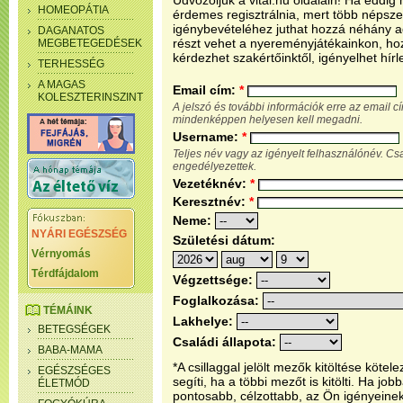
Üdvözöljük a vital.hu oldalain! Ha eddi
HOMEOPÁTIA
érdemes regisztrálnia, mert több népsze
igénybevételéhez juthat hozzá néhány ada
DAGANATOS
részt vehet a nyereményjátékainkon, ho
MEGBETEGEDÉSEK
kérdezhet szakértőinktől, igényelhet hírl
TERHESSÉG
A MAGAS
Email cím:
*
KOLESZTERINSZINT
A jelszó és további információk erre az email 
mindenképpen helyesen kell megadni.
Username:
*
Teljes név vagy az igényelt felhasználónév. C
engedélyezettek.
Vezetéknév:
*
Keresztnév:
*
Neme:
NYÁRI EGÉSZSÉG
Születési dátum:
Vérnyomás
Térdfájdalom
Végzettsége:
Foglalkozása:
TÉMÁINK
Lakhelye:
BETEGSÉGEK
Családi állapota:
BABA-MAMA
*A csillaggal jelölt mezők kitöltése köt
EGÉSZSÉGES
segíti, ha a többi mezőt is kitölti. Ha j
ÉLETMÓD
pontosabb, célzottabb, az Ön igényeine