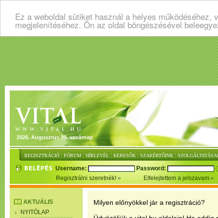
Ez a weboldal sütiket használ a helyes működéséhez, v
megjelenítéséhez. Ön az oldal böngészésével beleegye
2026. Augusztus 09. vasárnap
:
:
:
:
:
REGISZTRÁCIÓ
FÓRUM
HÍRLEVÉL
KERESŐK
SZAKÉRTŐINK
SZOLGÁLTATÁSA
Username:
Password:
Regisztrálni szeretnék!
Elfelejtettem a jelszavam
AKTUÁLIS
Milyen előnyökkel jár a regisztráció?
NYITÓLAP