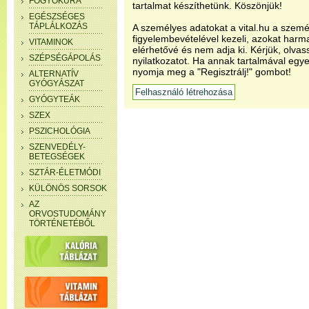
FOGYÓKÚRA
tartalmat készíthetünk. Köszönjük!
EGÉSZSÉGES
TÁPLÁLKOZÁS
A személyes adatokat a vital.hu a szemé
figyelembevételével kezeli, azokat har
VITAMINOK
elérhetővé és nem adja ki. Kérjük, olvas
SZÉPSÉGÁPOLÁS
nyilatkozatot. Ha annak tartalmával egye
nyomja meg a "Regisztrálj!" gombot!
ALTERNATÍV
GYÓGYÁSZAT
GYÓGYTEÁK
SZEX
PSZICHOLÓGIA
SZENVEDÉLY-
BETEGSÉGEK
SZTÁR-ÉLETMÓDI
KÜLÖNÖS SORSOK
AZ
ORVOSTUDOMÁNY
TÖRTÉNETÉBŐL