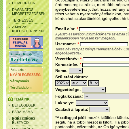
Üdvözöljük a vital.hu oldalain! Ha eddi
HOMEOPÁTIA
érdemes regisztrálnia, mert több népsze
igénybevételéhez juthat hozzá néhány ada
DAGANATOS
részt vehet a nyereményjátékainkon, ho
MEGBETEGEDÉSEK
kérdezhet szakértőinktől, igényelhet hírl
TERHESSÉG
A MAGAS
Email cím:
*
KOLESZTERINSZINT
A jelszó és további információk erre az email 
mindenképpen helyesen kell megadni.
Username:
*
Teljes név vagy az igényelt felhasználónév. C
engedélyezettek.
Vezetéknév:
*
Keresztnév:
*
Neme:
NYÁRI EGÉSZSÉG
Születési dátum:
Vérnyomás
Térdfájdalom
Végzettsége:
Foglalkozása:
TÉMÁINK
Lakhelye:
BETEGSÉGEK
Családi állapota:
BABA-MAMA
*A csillaggal jelölt mezők kitöltése köt
EGÉSZSÉGES
segíti, ha a többi mezőt is kitölti. Ha j
ÉLETMÓD
pontosabb, célzottabb, az Ön igényeine