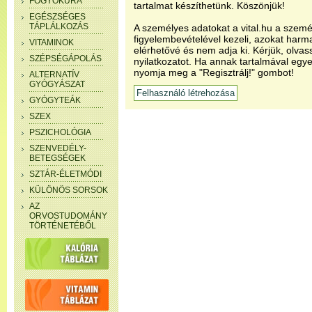
FOGYÓKÚRA
tartalmat készíthetünk. Köszönjük!
EGÉSZSÉGES
TÁPLÁLKOZÁS
A személyes adatokat a vital.hu a szemé
figyelembevételével kezeli, azokat har
VITAMINOK
elérhetővé és nem adja ki. Kérjük, olvas
SZÉPSÉGÁPOLÁS
nyilatkozatot. Ha annak tartalmával egye
nyomja meg a "Regisztrálj!" gombot!
ALTERNATÍV
GYÓGYÁSZAT
GYÓGYTEÁK
SZEX
PSZICHOLÓGIA
SZENVEDÉLY-
BETEGSÉGEK
SZTÁR-ÉLETMÓDI
KÜLÖNÖS SORSOK
AZ
ORVOSTUDOMÁNY
TÖRTÉNETÉBŐL