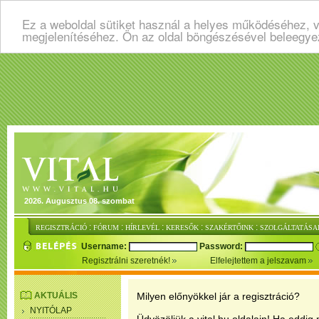
Ez a weboldal sütiket használ a helyes működéséhez, v
megjelenítéséhez. Ön az oldal böngészésével beleegye
2026. Augusztus 08. szombat
:
:
:
:
:
REGISZTRÁCIÓ
FÓRUM
HÍRLEVÉL
KERESŐK
SZAKÉRTŐINK
SZOLGÁLTATÁSA
Username:
Password:
Regisztrálni szeretnék!
Elfelejtettem a jelszavam
AKTUÁLIS
Milyen előnyökkel jár a regisztráció?
NYITÓLAP