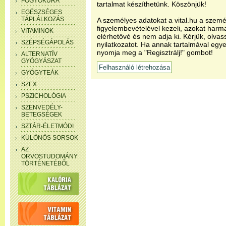
FOGYÓKÚRA
tartalmat készíthetünk. Köszönjük!
EGÉSZSÉGES
TÁPLÁLKOZÁS
A személyes adatokat a vital.hu a szemé
figyelembevételével kezeli, azokat har
VITAMINOK
elérhetővé és nem adja ki. Kérjük, olvas
SZÉPSÉGÁPOLÁS
nyilatkozatot. Ha annak tartalmával egye
nyomja meg a "Regisztrálj!" gombot!
ALTERNATÍV
GYÓGYÁSZAT
GYÓGYTEÁK
SZEX
PSZICHOLÓGIA
SZENVEDÉLY-
BETEGSÉGEK
SZTÁR-ÉLETMÓDI
KÜLÖNÖS SORSOK
AZ
ORVOSTUDOMÁNY
TÖRTÉNETÉBŐL