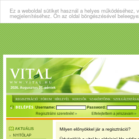
Ez a weboldal sütiket használ a helyes működéséhez, v
megjelenítéséhez. Ön az oldal böngészésével beleegye
2026. Augusztus 07. péntek
:
:
:
:
:
REGISZTRÁCIÓ
FÓRUM
HÍRLEVÉL
KERESŐK
SZAKÉRTŐINK
SZOLGÁLTATÁSA
Username:
Password:
Regisztrálni szeretnék!
Elfelejtettem a jelszavam
AKTUÁLIS
Milyen előnyökkel jár a regisztráció?
NYITÓLAP