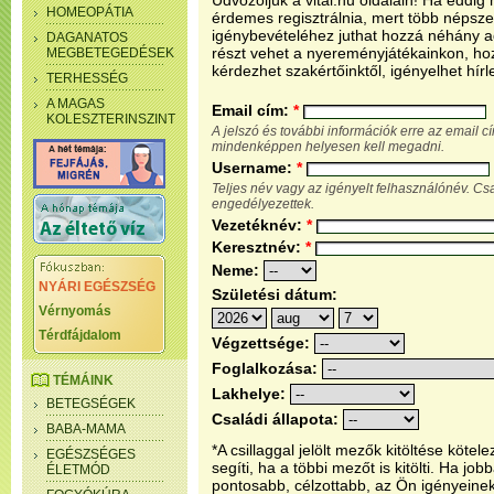
Üdvözöljük a vital.hu oldalain! Ha eddi
HOMEOPÁTIA
érdemes regisztrálnia, mert több népsze
igénybevételéhez juthat hozzá néhány ada
DAGANATOS
részt vehet a nyereményjátékainkon, ho
MEGBETEGEDÉSEK
kérdezhet szakértőinktől, igényelhet hírl
TERHESSÉG
A MAGAS
Email cím:
*
KOLESZTERINSZINT
A jelszó és további információk erre az email 
mindenképpen helyesen kell megadni.
Username:
*
Teljes név vagy az igényelt felhasználónév. C
engedélyezettek.
Vezetéknév:
*
Keresztnév:
*
Neme:
NYÁRI EGÉSZSÉG
Születési dátum:
Vérnyomás
Térdfájdalom
Végzettsége:
Foglalkozása:
TÉMÁINK
Lakhelye:
BETEGSÉGEK
Családi állapota:
BABA-MAMA
*A csillaggal jelölt mezők kitöltése köt
EGÉSZSÉGES
segíti, ha a többi mezőt is kitölti. Ha j
ÉLETMÓD
pontosabb, célzottabb, az Ön igényeine