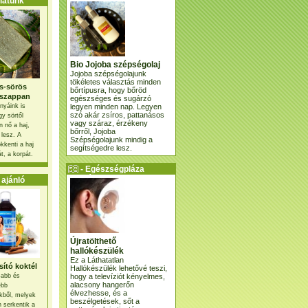
atunk
Bio Jojoba szépségolaj
Jojoba szépségolajunk
tökéletes választás minden
s-sörös
bőrtípusra, hogy bőröd
szappan
egészséges és sugárzó
legyen minden nap. Legyen
nyáink is
szó akár zsíros, pattanásos
gy sörtől
vagy száraz, érzékeny
 nő a haj,
bőrről, Jojoba
 lesz. A
Szépségolajunk mindig a
kkenti a haj
segítségedre lesz.
t, a korpát.
- Egészségpláza
ajánlatunk -
ajánló
Újratölthető
hallókészülék
Ez a Láthatatlan
ító koktél
Hallókészülék lehetővé teszi,
hogy a televíziót kényelmes,
osabb és
alacsony hangerőn
ebb
élvezhesse, és a
kből, melyek
beszélgetések, sőt a
 serkentik a