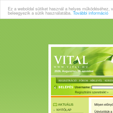
Ez a weboldal sütiket használ a helyes működéséhez, 
beleegyezik a sütik használatába.
További információ
2026. Augusztus 08. szombat
:
:
:
REGISZTRÁCIÓ
FÓRUM
HÍRLEVÉL
KERES
Username:
Regisztrálni szeretnék!
AKTUÁLIS
Milyen előnyö
NYITÓLAP
Üdvözöljük a 