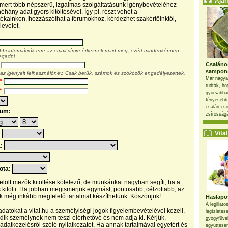
Ajánl
, mert több népszerű, izgalmas szolgáltatásunk igénybevételéhez
éhány adat gyors kitöltésével. Így pl. részt vehet a
kainkon, hozzászólhat a fórumokhoz, kérdezhet szakértőinktől,
levelet.
ábbi információk erre az email címre érkeznek majd meg, ezért mindenképpen
egadni.
Csaláno
sampon
 az igényelt felhasználónév. Csak betűk, számok és szóközök engedélyezettek.
Már nagya
*
tudták, ho
*
gyorsabban
fényesebb
csalán csö
tum:
zsírosságá
Vital 
:
a:
pota:
 jelölt mezők kitöltése kötelező, de munkánkat nagyban segíti, ha a
s kitölti. Ha jobban megismerjük egymást, pontosabb, célzottabb, az
 még inkább megfelelő tartalmat készíthetünk. Köszönjük!
Haslapos
A legillat
datokat a vital.hu a személyiségi jogok figyelembevételével kezeli,
legízletes
ik személynek nem teszi elérhetővé és nem adja ki. Kérjük,
gyógyfűve
 adatkezelésről szóló nyilatkozatot. Ha annak tartalmával egyetért és
együttesen