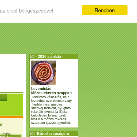
Rendben
 az oldal böngészésével
- 2026 ajánlata -
Levendulás
Mézestekercs szappan
Tökéletes választás, ha a
levendula szerelmese vagy.
Tápláló méz, gazdag
sheavaj-tartalom, nyugtató,
relaxáló levendula illóolaj,
különleges forma. Ezek
teszik a mézes tekercs
szappant igazán egyedivé.
ió
-Bőröd szépségére-
gészsége