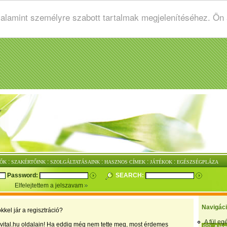
valamint személyre szabott tartalmak megjelenítéséhez. Ön
:
:
:
:
:
ŐK
SZAKÉRTŐINK
SZOLGÁLTATÁSAINK
HASZNOS CÍMEK
JÁTÉKOK
EGÉSZSÉGPLÁZA
Password:
SEARCH:
Elfelejtettem a jelszavam
Navigác
kkel jár a regisztráció?
A fül e
vital.hu oldalain! Ha eddig még nem tette meg, most érdemes