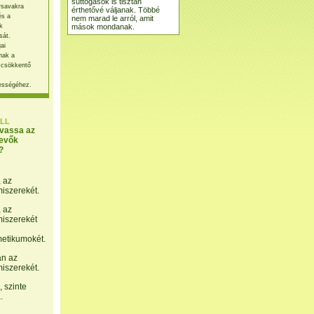
suttogások is tisztán
rsavakra
érthetővé váljanak. Többé
és a
nem marad le arról, amit
mások mondanak.
k
sát.
ai
nak a
 csökkentő
ességéhez.
LL
lvassa az
evők
?
, az
miszerekét.
, az
miszerekét
etikumokét.
án az
miszerekét.
 szinte
.