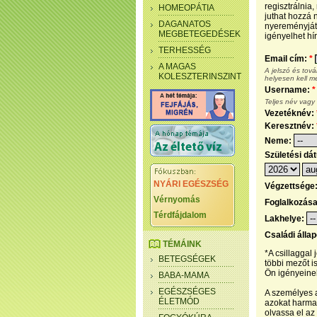
regisztrálnia
HOMEOPÁTIA
juthat hozzá n
DAGANATOS
nyereményjáté
MEGBETEGEDÉSEK
igényelhet hír
TERHESSÉG
Email cím:
*
A MAGAS
A jelszó és tov
KOLESZTERINSZINT
helyesen kell m
Username:
*
Teljes név vagy
Vezetéknév:
Keresztnév:
Neme:
Születési dá
NYÁRI EGÉSZSÉG
Végzettsége
Vérnyomás
Foglalkozás
Térdfájdalom
Lakhelye:
Családi álla
TÉMÁINK
*A csillaggal
BETEGSÉGEK
többi mezőt i
Ön igényeinek
BABA-MAMA
EGÉSZSÉGES
A személyes a
ÉLETMÓD
azokat harmad
olvassa el az