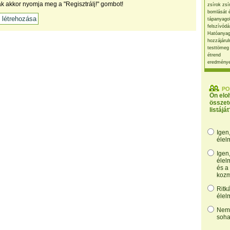
ak akkor nyomja meg a "Regisztrálj!" gombot!
zsírok zsí
bomlását 
tápanyago
felszívódá
Hatóanyag
hozzájárul
testtömeg
étrend
eredmény
PO
Ön elo
összet
listáját
Igen
élel
Igen
élel
és a
kozm
Ritk
élel
Nem,
soha