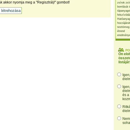
ak akkor nyomja meg a "Regisztrálj!" gombot!
zsírok zsí
bomlását 
tápanyago
felszívódá
Hatóanyag
hozzájárul
testtömeg
étrend
eredmény
PO
Ön elo
összet
listáját
Igen
élel
Igen
élel
és a
kozm
Ritk
élel
Nem,
soha