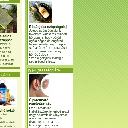
atunk
Bio Jojoba szépségolaj
Jojoba szépségolajunk
tökéletes választás minden
s-sörös
bőrtípusra, hogy bőröd
szappan
egészséges és sugárzó
legyen minden nap. Legyen
nyáink is
szó akár zsíros, pattanásos
gy sörtől
vagy száraz, érzékeny
 nő a haj,
bőrről, Jojoba
 lesz. A
Szépségolajunk mindig a
kkenti a haj
segítségedre lesz.
t, a korpát.
- Egészségpláza
ajánlatunk -
ajánló
Újratölthető
hallókészülék
Ez a Láthatatlan
ító koktél
Hallókészülék lehetővé teszi,
hogy a televíziót kényelmes,
osabb és
alacsony hangerőn
ebb
élvezhesse, és a
kből, melyek
beszélgetések, sőt a
 serkentik a