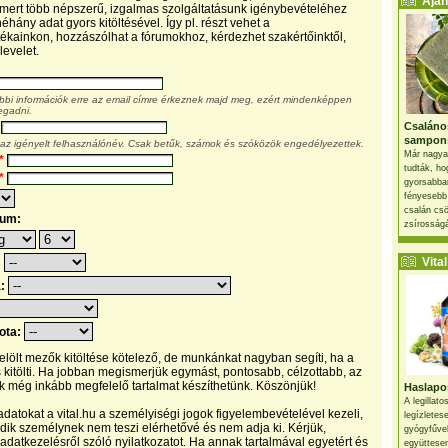
Ajánl
, mert több népszerű, izgalmas szolgáltatásunk igénybevételéhez
éhány adat gyors kitöltésével. Így pl. részt vehet a
kainkon, hozzászólhat a fórumokhoz, kérdezhet szakértőinktől,
levelet.
ábbi információk erre az email címre érkeznek majd meg, ezért mindenképpen
egadni.
Csaláno
sampon
 az igényelt felhasználónév. Csak betűk, számok és szóközök engedélyezettek.
Már nagya
*
tudták, ho
*
gyorsabban
fényesebb
csalán csö
tum:
zsírosságá
Vital 
:
a:
pota:
 jelölt mezők kitöltése kötelező, de munkánkat nagyban segíti, ha a
s kitölti. Ha jobban megismerjük egymást, pontosabb, célzottabb, az
 még inkább megfelelő tartalmat készíthetünk. Köszönjük!
Haslapos
A legillat
datokat a vital.hu a személyiségi jogok figyelembevételével kezeli,
legízletes
ik személynek nem teszi elérhetővé és nem adja ki. Kérjük,
gyógyfűve
 adatkezelésről szóló nyilatkozatot. Ha annak tartalmával egyetért és
együttesen