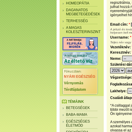
regisztrálnia
HOMEOPÁTIA
juthat hozzá n
DAGANATOS
nyereményjáté
MEGBETEGEDÉSEK
igényelhet hír
TERHESSÉG
Email cím:
*
A MAGAS
A jelszó és tov
KOLESZTERINSZINT
helyesen kell m
Username:
*
Teljes név vagy
Vezetéknév:
Keresztnév:
Neme:
Születési dá
NYÁRI EGÉSZSÉG
Végzettsége
Vérnyomás
Foglalkozás
Térdfájdalom
Lakhelye:
Családi álla
TÉMÁINK
*A csillaggal
BETEGSÉGEK
többi mezőt i
Ön igényeinek
BABA-MAMA
EGÉSZSÉGES
A személyes a
ÉLETMÓD
azokat harmad
olvassa el az