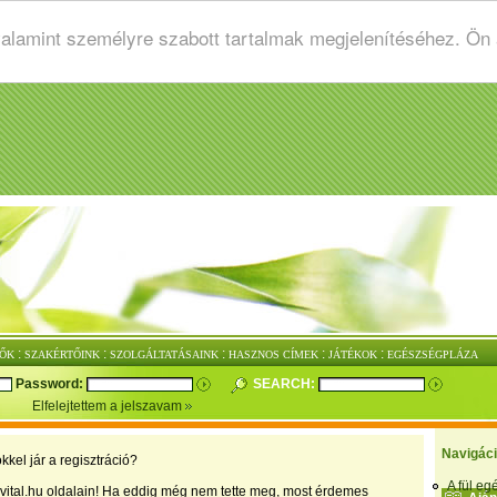
valamint személyre szabott tartalmak megjelenítéséhez. Ön
:
:
:
:
:
ŐK
SZAKÉRTŐINK
SZOLGÁLTATÁSAINK
HASZNOS CÍMEK
JÁTÉKOK
EGÉSZSÉGPLÁZA
Password:
SEARCH:
Elfelejtettem a jelszavam
Navigác
kkel jár a regisztráció?
A fül e
vital.hu oldalain! Ha eddig még nem tette meg, most érdemes