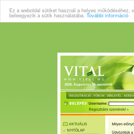
Ez a weboldal sütiket használ a helyes működéséhez, 
beleegyezik a sütik használatába.
További információ
2026. Augusztus 06. csütörtök
:
:
:
REGISZTRÁCIÓ
FÓRUM
HÍRLEVÉL
KERES
Username:
Regisztrálni szeretnék!
AKTUÁLIS
Milyen előnyö
NYITÓLAP
Üdvözöljük a 