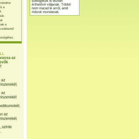
suttogások is tisztán
rsavakra
érthetővé váljanak. Többé
és a
nem marad le arról, amit
mások mondanak.
k
sát.
ai
nak a
 csökkentő
ességéhez.
LL
lvassa az
evők
?
, az
miszerekét.
, az
miszerekét
etikumokét.
án az
miszerekét.
 szinte
.