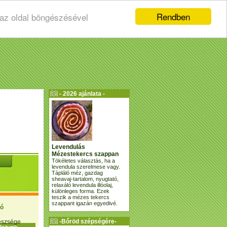
Rendben
 az oldal böngészésével
- 2026 ajánlata -
Levendulás
Mézestekercs szappan
Tökéletes választás, ha a
levendula szerelmese vagy.
Tápláló méz, gazdag
sheavaj-tartalom, nyugtató,
relaxáló levendula illóolaj,
különleges forma. Ezek
teszik a mézes tekercs
szappant igazán egyedivé.
ió
-Bőröd szépségére-
gészsége