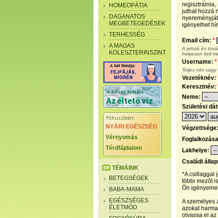
regisztrálnia
HOMEOPÁTIA
juthat hozzá n
DAGANATOS
nyereményjáté
MEGBETEGEDÉSEK
igényelhet hír
TERHESSÉG
Email cím:
*
A MAGAS
A jelszó és tov
KOLESZTERINSZINT
helyesen kell m
Username:
*
Teljes név vagy
Vezetéknév:
Keresztnév:
Neme:
Születési dá
NYÁRI EGÉSZSÉG
Végzettsége
Vérnyomás
Foglalkozás
Térdfájdalom
Lakhelye:
Családi álla
TÉMÁINK
*A csillaggal
BETEGSÉGEK
többi mezőt i
Ön igényeinek
BABA-MAMA
EGÉSZSÉGES
A személyes a
ÉLETMÓD
azokat harmad
olvassa el az