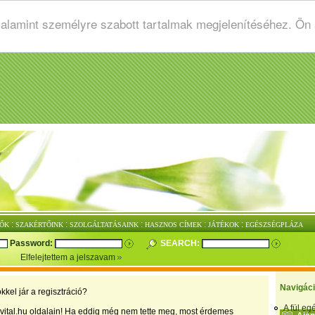
valamint személyre szabott tartalmak megjelenítéséhez. Ön
:
:
:
:
:
ŐK
SZAKÉRTŐINK
SZOLGÁLTATÁSAINK
HASZNOS CÍMEK
JÁTÉKOK
EGÉSZSÉGPLÁZA
Password:
SEARCH:
Elfelejtettem a jelszavam
Navigác
kkel jár a regisztráció?
A fül e
vital.hu oldalain! Ha eddig még nem tette meg, most érdemes