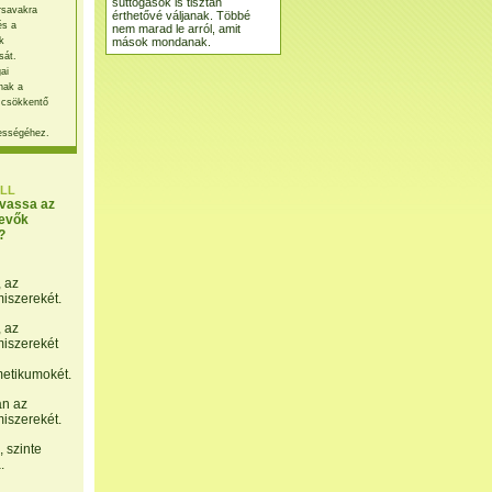
suttogások is tisztán
rsavakra
érthetővé váljanak. Többé
és a
nem marad le arról, amit
mások mondanak.
k
sát.
ai
nak a
 csökkentő
ességéhez.
LL
lvassa az
evők
?
, az
miszerekét.
, az
miszerekét
etikumokét.
án az
miszerekét.
 szinte
.