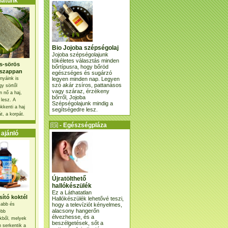
atunk
Bio Jojoba szépségolaj
Jojoba szépségolajunk
tökéletes választás minden
s-sörös
bőrtípusra, hogy bőröd
szappan
egészséges és sugárzó
legyen minden nap. Legyen
nyáink is
szó akár zsíros, pattanásos
gy sörtől
vagy száraz, érzékeny
 nő a haj,
bőrről, Jojoba
 lesz. A
Szépségolajunk mindig a
kkenti a haj
segítségedre lesz.
t, a korpát.
- Egészségpláza
ajánlatunk -
ajánló
Újratölthető
hallókészülék
Ez a Láthatatlan
ító koktél
Hallókészülék lehetővé teszi,
hogy a televíziót kényelmes,
osabb és
alacsony hangerőn
ebb
élvezhesse, és a
kből, melyek
beszélgetések, sőt a
 serkentik a