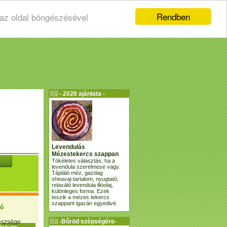
Rendben
 az oldal böngészésével
- 2026 ajánlata -
Levendulás
Mézestekercs szappan
Tökéletes választás, ha a
levendula szerelmese vagy.
Tápláló méz, gazdag
sheavaj-tartalom, nyugtató,
relaxáló levendula illóolaj,
különleges forma. Ezek
teszik a mézes tekercs
szappant igazán egyedivé.
ió
-Bőröd szépségére-
gészsége