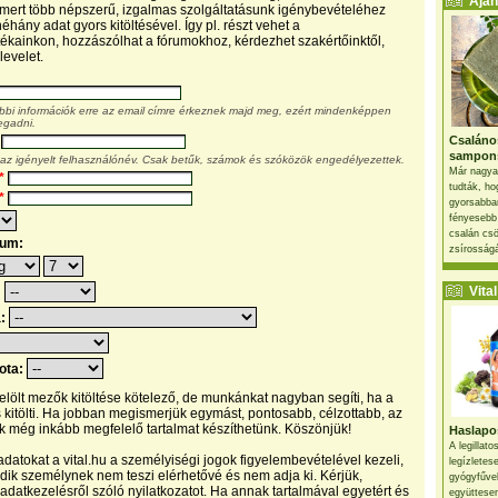
Ajánl
, mert több népszerű, izgalmas szolgáltatásunk igénybevételéhez
éhány adat gyors kitöltésével. Így pl. részt vehet a
kainkon, hozzászólhat a fórumokhoz, kérdezhet szakértőinktől,
levelet.
ábbi információk erre az email címre érkeznek majd meg, ezért mindenképpen
egadni.
Csaláno
sampon
 az igényelt felhasználónév. Csak betűk, számok és szóközök engedélyezettek.
Már nagya
*
tudták, ho
*
gyorsabban
fényesebb
csalán csö
tum:
zsírosságá
Vital 
:
a:
pota:
 jelölt mezők kitöltése kötelező, de munkánkat nagyban segíti, ha a
s kitölti. Ha jobban megismerjük egymást, pontosabb, célzottabb, az
 még inkább megfelelő tartalmat készíthetünk. Köszönjük!
Haslapos
A legillat
datokat a vital.hu a személyiségi jogok figyelembevételével kezeli,
legízletes
ik személynek nem teszi elérhetővé és nem adja ki. Kérjük,
gyógyfűve
 adatkezelésről szóló nyilatkozatot. Ha annak tartalmával egyetért és
együttesen