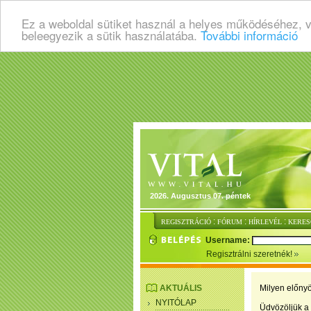
Ez a weboldal sütiket használ a helyes működéséhez, 
beleegyezik a sütik használatába.
További információ
2026. Augusztus 07. péntek
:
:
:
REGISZTRÁCIÓ
FÓRUM
HÍRLEVÉL
KERES
Username:
Regisztrálni szeretnék!
AKTUÁLIS
Milyen előnyö
NYITÓLAP
Üdvözöljük a 