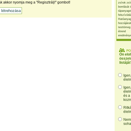
ak akkor nyomja meg a "Regisztrálj!" gombot!
zsírok zsí
bomlását 
tápanyago
felszívódá
Hatóanyag
hozzájárul
testtömeg
étrend
eredmény
PO
Ön elo
összet
listáját
Igen
élel
Igen
élel
és a
kozm
Ritk
élel
Nem,
soha