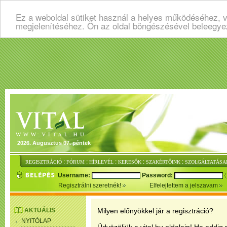
Ez a weboldal sütiket használ a helyes működéséhez, v
megjelenítéséhez. Ön az oldal böngészésével beleegye
2026. Augusztus 07. péntek
:
:
:
:
:
REGISZTRÁCIÓ
FÓRUM
HÍRLEVÉL
KERESŐK
SZAKÉRTŐINK
SZOLGÁLTATÁSA
Username:
Password:
Regisztrálni szeretnék!
Elfelejtettem a jelszavam
AKTUÁLIS
Milyen előnyökkel jár a regisztráció?
NYITÓLAP