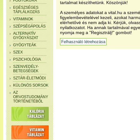
FOGYÓKÚRA
tartalmat készíthetünk. Köszönjük!
EGÉSZSÉGES
TÁPLÁLKOZÁS
A személyes adatokat a vital.hu a szemé
figyelembevételével kezeli, azokat har
VITAMINOK
elérhetővé és nem adja ki. Kérjük, olvas
SZÉPSÉGÁPOLÁS
nyilatkozatot. Ha annak tartalmával egye
nyomja meg a "Regisztrálj!" gombot!
ALTERNATÍV
GYÓGYÁSZAT
GYÓGYTEÁK
SZEX
PSZICHOLÓGIA
SZENVEDÉLY-
BETEGSÉGEK
SZTÁR-ÉLETMÓDI
KÜLÖNÖS SORSOK
AZ
ORVOSTUDOMÁNY
TÖRTÉNETÉBŐL