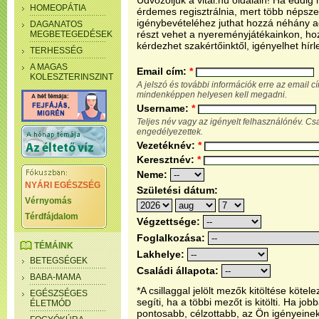
Üdvözöljük a vital.hu oldalain! Ha eddi
HOMEOPÁTIA
érdemes regisztrálnia, mert több népsze
igénybevételéhez juthat hozzá néhány ada
DAGANATOS
részt vehet a nyereményjátékainkon, ho
MEGBETEGEDÉSEK
kérdezhet szakértőinktől, igényelhet hírl
TERHESSÉG
A MAGAS
Email cím:
*
KOLESZTERINSZINT
A jelszó és további információk erre az email 
mindenképpen helyesen kell megadni.
Username:
*
Teljes név vagy az igényelt felhasználónév. C
engedélyezettek.
Vezetéknév:
*
Keresztnév:
*
Neme:
NYÁRI EGÉSZSÉG
Születési dátum:
Vérnyomás
Térdfájdalom
Végzettsége:
Foglalkozása:
TÉMÁINK
Lakhelye:
BETEGSÉGEK
Családi állapota:
BABA-MAMA
*A csillaggal jelölt mezők kitöltése köt
EGÉSZSÉGES
segíti, ha a többi mezőt is kitölti. Ha j
ÉLETMÓD
pontosabb, célzottabb, az Ön igényeine