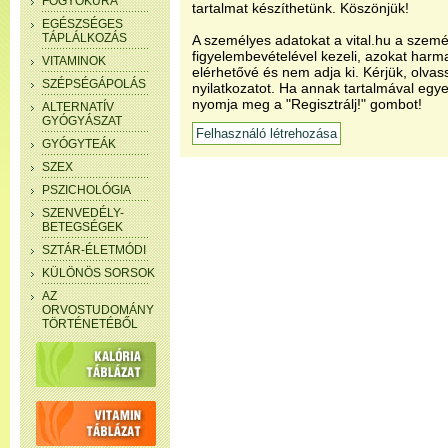
FOGYÓKÚRA
tartalmat készíthetünk. Köszönjük!
EGÉSZSÉGES
TÁPLÁLKOZÁS
A személyes adatokat a vital.hu a szemé
figyelembevételével kezeli, azokat har
VITAMINOK
elérhetővé és nem adja ki. Kérjük, olvas
SZÉPSÉGÁPOLÁS
nyilatkozatot. Ha annak tartalmával egye
nyomja meg a "Regisztrálj!" gombot!
ALTERNATÍV
GYÓGYÁSZAT
GYÓGYTEÁK
SZEX
PSZICHOLÓGIA
SZENVEDÉLY-
BETEGSÉGEK
SZTÁR-ÉLETMÓDI
KÜLÖNÖS SORSOK
AZ
ORVOSTUDOMÁNY
TÖRTÉNETÉBŐL