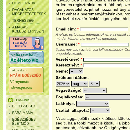
Üdvözöljük a vital.hu oldalain! Ha eddi
HOMEOPÁTIA
érdemes regisztrálnia, mert több népsze
igénybevételéhez juthat hozzá néhány ada
DAGANATOS
részt vehet a nyereményjátékainkon, ho
MEGBETEGEDÉSEK
kérdezhet szakértőinktől, igényelhet hírl
TERHESSÉG
A MAGAS
Email cím:
*
KOLESZTERINSZINT
A jelszó és további információk erre az email 
mindenképpen helyesen kell megadni.
Username:
*
Teljes név vagy az igényelt felhasználónév. C
engedélyezettek.
Vezetéknév:
*
Keresztnév:
*
Neme:
NYÁRI EGÉSZSÉG
Születési dátum:
Vérnyomás
Térdfájdalom
Végzettsége:
Foglalkozása:
TÉMÁINK
Lakhelye:
BETEGSÉGEK
Családi állapota:
BABA-MAMA
*A csillaggal jelölt mezők kitöltése köt
EGÉSZSÉGES
segíti, ha a többi mezőt is kitölti. Ha j
ÉLETMÓD
pontosabb, célzottabb, az Ön igényeine