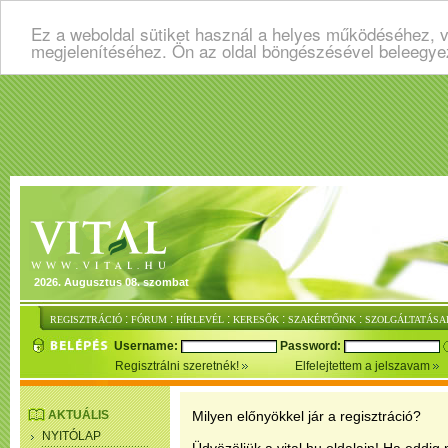
Ez a weboldal sütiket használ a helyes működéséhez, v
megjelenítéséhez. Ön az oldal böngészésével beleegye
2026. Augusztus 08. szombat
:
:
:
:
:
REGISZTRÁCIÓ
FÓRUM
HÍRLEVÉL
KERESŐK
SZAKÉRTŐINK
SZOLGÁLTATÁSA
Username:
Password:
Regisztrálni szeretnék!
Elfelejtettem a jelszavam
AKTUÁLIS
Milyen előnyökkel jár a regisztráció?
NYITÓLAP