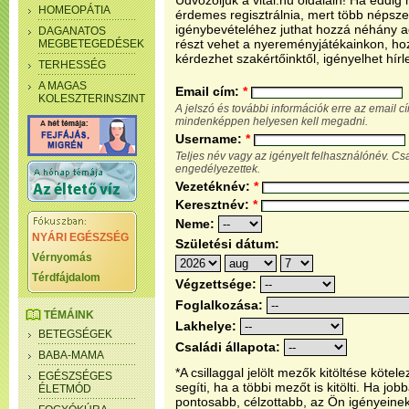
Üdvözöljük a vital.hu oldalain! Ha eddi
HOMEOPÁTIA
érdemes regisztrálnia, mert több népsze
igénybevételéhez juthat hozzá néhány ada
DAGANATOS
részt vehet a nyereményjátékainkon, ho
MEGBETEGEDÉSEK
kérdezhet szakértőinktől, igényelhet hírl
TERHESSÉG
A MAGAS
Email cím:
*
KOLESZTERINSZINT
A jelszó és további információk erre az email 
mindenképpen helyesen kell megadni.
Username:
*
Teljes név vagy az igényelt felhasználónév. C
engedélyezettek.
Vezetéknév:
*
Keresztnév:
*
Neme:
NYÁRI EGÉSZSÉG
Születési dátum:
Vérnyomás
Térdfájdalom
Végzettsége:
Foglalkozása:
TÉMÁINK
Lakhelye:
BETEGSÉGEK
Családi állapota:
BABA-MAMA
*A csillaggal jelölt mezők kitöltése köt
EGÉSZSÉGES
segíti, ha a többi mezőt is kitölti. Ha j
ÉLETMÓD
pontosabb, célzottabb, az Ön igényeine