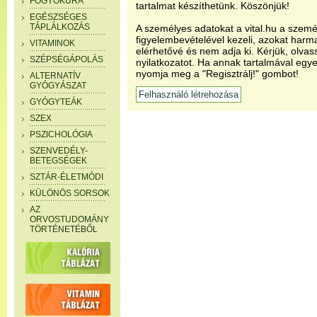
FOGYÓKÚRA
tartalmat készíthetünk. Köszönjük!
EGÉSZSÉGES
TÁPLÁLKOZÁS
A személyes adatokat a vital.hu a szemé
figyelembevételével kezeli, azokat har
VITAMINOK
elérhetővé és nem adja ki. Kérjük, olvas
SZÉPSÉGÁPOLÁS
nyilatkozatot. Ha annak tartalmával egye
nyomja meg a "Regisztrálj!" gombot!
ALTERNATÍV
GYÓGYÁSZAT
GYÓGYTEÁK
SZEX
PSZICHOLÓGIA
SZENVEDÉLY-
BETEGSÉGEK
SZTÁR-ÉLETMÓDI
KÜLÖNÖS SORSOK
AZ
ORVOSTUDOMÁNY
TÖRTÉNETÉBŐL