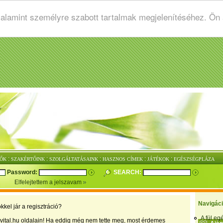
valamint személyre szabott tartalmak megjelenítéséhez. Ön
:
:
:
:
:
ŐK
SZAKÉRTŐINK
SZOLGÁLTATÁSAINK
HASZNOS CÍMEK
JÁTÉKOK
EGÉSZSÉGPLÁZA
Password:
SEARCH:
Elfelejtettem a jelszavam
Navigác
kkel jár a regisztráció?
A fül e
vital.hu oldalain! Ha eddig még nem tette meg, most érdemes