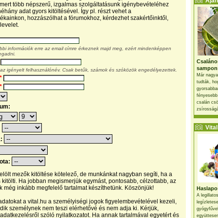
Ajánl
, mert több népszerű, izgalmas szolgáltatásunk igénybevételéhez
éhány adat gyors kitöltésével. Így pl. részt vehet a
kainkon, hozzászólhat a fórumokhoz, kérdezhet szakértőinktől,
levelet.
ábbi információk erre az email címre érkeznek majd meg, ezért mindenképpen
egadni.
Csaláno
sampon
 az igényelt felhasználónév. Csak betűk, számok és szóközök engedélyezettek.
Már nagya
*
tudták, ho
*
gyorsabban
fényesebb
csalán csö
tum:
zsírosságá
Vital 
:
a:
pota:
 jelölt mezők kitöltése kötelező, de munkánkat nagyban segíti, ha a
s kitölti. Ha jobban megismerjük egymást, pontosabb, célzottabb, az
 még inkább megfelelő tartalmat készíthetünk. Köszönjük!
Haslapos
A legillat
datokat a vital.hu a személyiségi jogok figyelembevételével kezeli,
legízletes
ik személynek nem teszi elérhetővé és nem adja ki. Kérjük,
gyógyfűve
 adatkezelésről szóló nyilatkozatot. Ha annak tartalmával egyetért és
együttesen