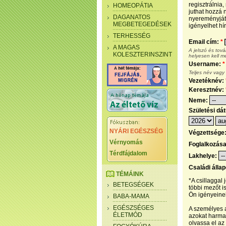
regisztrálnia
HOMEOPÁTIA
juthat hozzá n
DAGANATOS
nyereményjáté
MEGBETEGEDÉSEK
igényelhet hír
TERHESSÉG
Email cím:
*
A MAGAS
A jelszó és tov
KOLESZTERINSZINT
helyesen kell m
Username:
*
Teljes név vagy
Vezetéknév:
Keresztnév:
Neme:
Születési dá
NYÁRI EGÉSZSÉG
Végzettsége
Vérnyomás
Foglalkozás
Térdfájdalom
Lakhelye:
Családi álla
TÉMÁINK
*A csillaggal
BETEGSÉGEK
többi mezőt i
Ön igényeinek
BABA-MAMA
EGÉSZSÉGES
A személyes a
ÉLETMÓD
azokat harmad
olvassa el az