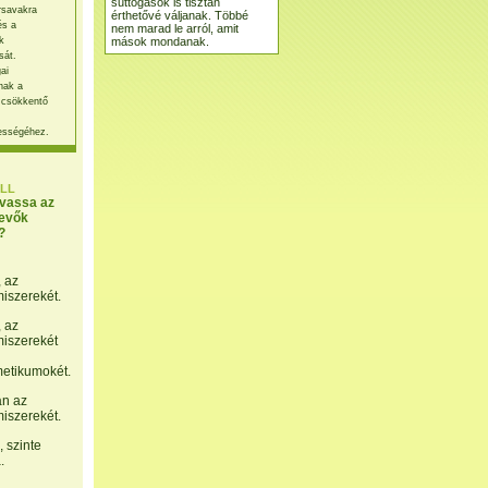
suttogások is tisztán
rsavakra
érthetővé váljanak. Többé
és a
nem marad le arról, amit
mások mondanak.
k
sát.
ai
nak a
 csökkentő
ességéhez.
LL
lvassa az
evők
?
, az
miszerekét.
, az
miszerekét
etikumokét.
án az
miszerekét.
 szinte
.