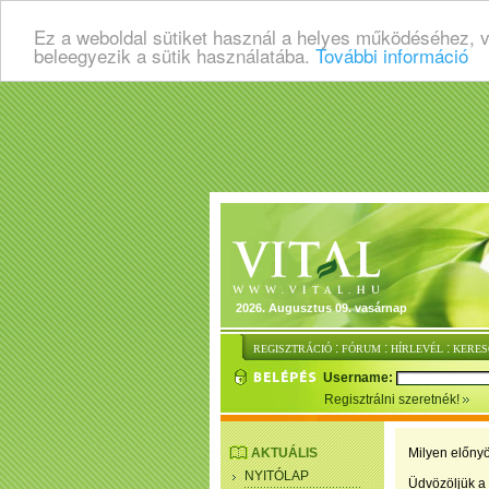
Ez a weboldal sütiket használ a helyes működéséhez, 
beleegyezik a sütik használatába.
További információ
2026. Augusztus 09. vasárnap
:
:
:
REGISZTRÁCIÓ
FÓRUM
HÍRLEVÉL
KERES
Username:
Regisztrálni szeretnék!
AKTUÁLIS
Milyen előnyö
NYITÓLAP
Üdvözöljük a 