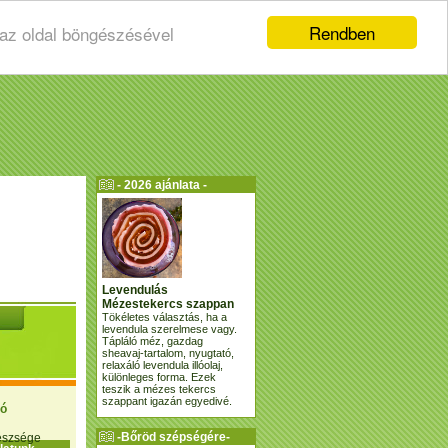
Rendben
 az oldal böngészésével
- 2026 ajánlata -
Levendulás
Mézestekercs szappan
Tökéletes választás, ha a
levendula szerelmese vagy.
Tápláló méz, gazdag
sheavaj-tartalom, nyugtató,
relaxáló levendula illóolaj,
különleges forma. Ezek
teszik a mézes tekercs
szappant igazán egyedivé.
ió
-Bőröd szépségére-
gészsége