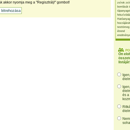
ak akkor nyomja meg a "Regisztrálj!" gombot!
zsírok zsí
bomlását 
tápanyago
felszívódá
Hatóanyag
hozzájárul
testtömeg
étrend
eredmény
PO
Ön elo
összet
listáját
Igen
élel
Igen
élel
és a
kozm
Ritk
élel
Nem,
soha