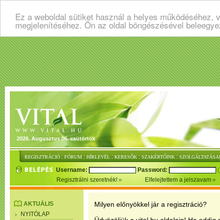
Ez a weboldal sütiket használ a helyes működéséhez, v
megjelenítéséhez. Ön az oldal böngészésével beleegye
2026. Augusztus 06. csütörtök
:
:
:
:
:
REGISZTRÁCIÓ
FÓRUM
HÍRLEVÉL
KERESŐK
SZAKÉRTŐINK
SZOLGÁLTATÁSA
Username:
Password:
Regisztrálni szeretnék!
Elfelejtettem a jelszavam
AKTUÁLIS
Milyen előnyökkel jár a regisztráció?
NYITÓLAP