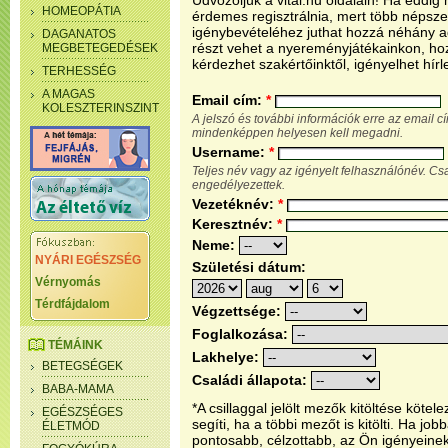
Üdvözöljük a vital.hu oldalain! Ha eddi
HOMEOPÁTIA
érdemes regisztrálnia, mert több népsze
igénybevételéhez juthat hozzá néhány ada
DAGANATOS
részt vehet a nyereményjátékainkon, ho
MEGBETEGEDÉSEK
kérdezhet szakértőinktől, igényelhet hírl
TERHESSÉG
A MAGAS
Email cím:
*
KOLESZTERINSZINT
A jelszó és további információk erre az email 
mindenképpen helyesen kell megadni.
Username:
*
Teljes név vagy az igényelt felhasználónév. C
engedélyezettek.
Vezetéknév:
*
Keresztnév:
*
Neme:
NYÁRI EGÉSZSÉG
Születési dátum:
Vérnyomás
Térdfájdalom
Végzettsége:
Foglalkozása:
TÉMÁINK
Lakhelye:
BETEGSÉGEK
Családi állapota:
BABA-MAMA
*A csillaggal jelölt mezők kitöltése köt
EGÉSZSÉGES
segíti, ha a többi mezőt is kitölti. Ha j
ÉLETMÓD
pontosabb, célzottabb, az Ön igényeine