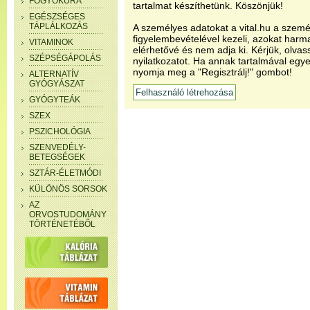
FOGYÓKÚRA
tartalmat készíthetünk. Köszönjük!
EGÉSZSÉGES
TÁPLÁLKOZÁS
A személyes adatokat a vital.hu a szemé
figyelembevételével kezeli, azokat har
VITAMINOK
elérhetővé és nem adja ki. Kérjük, olvas
SZÉPSÉGÁPOLÁS
nyilatkozatot. Ha annak tartalmával egye
nyomja meg a "Regisztrálj!" gombot!
ALTERNATÍV
GYÓGYÁSZAT
GYÓGYTEÁK
SZEX
PSZICHOLÓGIA
SZENVEDÉLY-
BETEGSÉGEK
SZTÁR-ÉLETMÓDI
KÜLÖNÖS SORSOK
AZ
ORVOSTUDOMÁNY
TÖRTÉNETÉBŐL