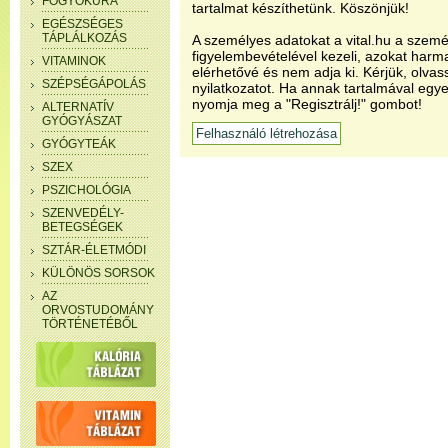
FOGYÓKÚRA
tartalmat készíthetünk. Köszönjük!
EGÉSZSÉGES
TÁPLÁLKOZÁS
A személyes adatokat a vital.hu a szemé
figyelembevételével kezeli, azokat har
VITAMINOK
elérhetővé és nem adja ki. Kérjük, olvas
SZÉPSÉGÁPOLÁS
nyilatkozatot. Ha annak tartalmával egye
nyomja meg a "Regisztrálj!" gombot!
ALTERNATÍV
GYÓGYÁSZAT
GYÓGYTEÁK
SZEX
PSZICHOLÓGIA
SZENVEDÉLY-
BETEGSÉGEK
SZTÁR-ÉLETMÓDI
KÜLÖNÖS SORSOK
AZ
ORVOSTUDOMÁNY
TÖRTÉNETÉBŐL