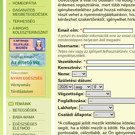
Üdvözöljük a vital.hu oldalain! Ha eddi
HOMEOPÁTIA
érdemes regisztrálnia, mert több népsze
igénybevételéhez juthat hozzá néhány ada
DAGANATOS
részt vehet a nyereményjátékainkon, ho
MEGBETEGEDÉSEK
kérdezhet szakértőinktől, igényelhet hírl
TERHESSÉG
A MAGAS
Email cím:
*
KOLESZTERINSZINT
A jelszó és további információk erre az email 
mindenképpen helyesen kell megadni.
Username:
*
Teljes név vagy az igényelt felhasználónév. C
engedélyezettek.
Vezetéknév:
*
Keresztnév:
*
Neme:
NYÁRI EGÉSZSÉG
Születési dátum:
Vérnyomás
Térdfájdalom
Végzettsége:
Foglalkozása:
TÉMÁINK
Lakhelye:
BETEGSÉGEK
Családi állapota:
BABA-MAMA
*A csillaggal jelölt mezők kitöltése köt
EGÉSZSÉGES
segíti, ha a többi mezőt is kitölti. Ha j
ÉLETMÓD
pontosabb, célzottabb, az Ön igényeine