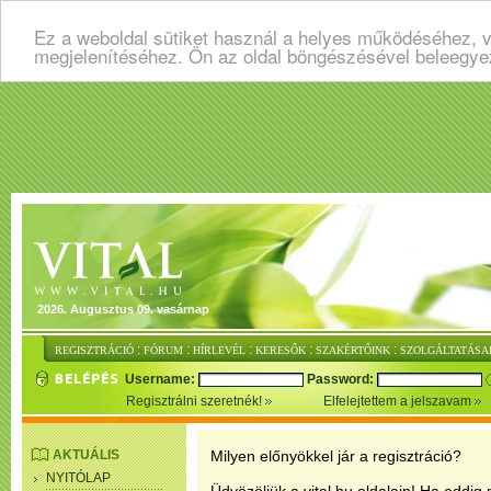
Ez a weboldal sütiket használ a helyes működéséhez, v
megjelenítéséhez. Ön az oldal böngészésével beleegye
2026. Augusztus 09. vasárnap
:
:
:
:
:
REGISZTRÁCIÓ
FÓRUM
HÍRLEVÉL
KERESŐK
SZAKÉRTŐINK
SZOLGÁLTATÁSA
Username:
Password:
Regisztrálni szeretnék!
Elfelejtettem a jelszavam
AKTUÁLIS
Milyen előnyökkel jár a regisztráció?
NYITÓLAP