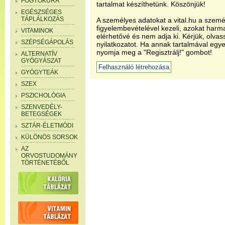
FOGYÓKÚRA
tartalmat készíthetünk. Köszönjük!
EGÉSZSÉGES
TÁPLÁLKOZÁS
A személyes adatokat a vital.hu a szemé
figyelembevételével kezeli, azokat har
VITAMINOK
elérhetővé és nem adja ki. Kérjük, olvas
SZÉPSÉGÁPOLÁS
nyilatkozatot. Ha annak tartalmával egye
nyomja meg a "Regisztrálj!" gombot!
ALTERNATÍV
GYÓGYÁSZAT
GYÓGYTEÁK
SZEX
PSZICHOLÓGIA
SZENVEDÉLY-
BETEGSÉGEK
SZTÁR-ÉLETMÓDI
KÜLÖNÖS SORSOK
AZ
ORVOSTUDOMÁNY
TÖRTÉNETÉBŐL