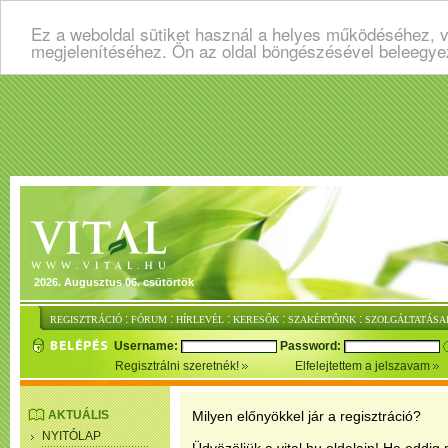
Ez a weboldal sütiket használ a helyes működéséhez, v
megjelenítéséhez. Ön az oldal böngészésével beleegye
2026. Augusztus 06. csütörtök
:
:
:
:
:
REGISZTRÁCIÓ
FÓRUM
HÍRLEVÉL
KERESŐK
SZAKÉRTŐINK
SZOLGÁLTATÁSA
Username:
Password:
Regisztrálni szeretnék!
Elfelejtettem a jelszavam
AKTUÁLIS
Milyen előnyökkel jár a regisztráció?
NYITÓLAP