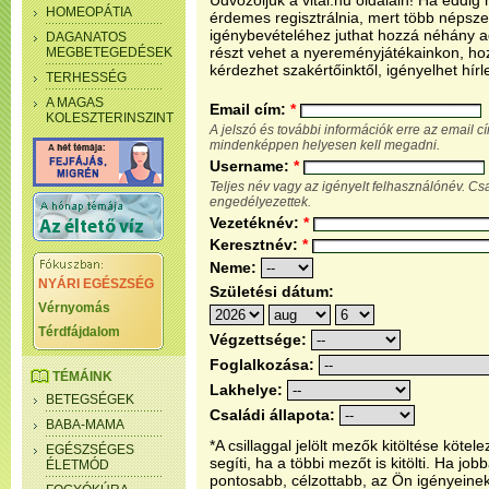
Üdvözöljük a vital.hu oldalain! Ha eddi
HOMEOPÁTIA
érdemes regisztrálnia, mert több népsze
igénybevételéhez juthat hozzá néhány ada
DAGANATOS
részt vehet a nyereményjátékainkon, ho
MEGBETEGEDÉSEK
kérdezhet szakértőinktől, igényelhet hírl
TERHESSÉG
A MAGAS
Email cím:
*
KOLESZTERINSZINT
A jelszó és további információk erre az email 
mindenképpen helyesen kell megadni.
Username:
*
Teljes név vagy az igényelt felhasználónév. C
engedélyezettek.
Vezetéknév:
*
Keresztnév:
*
Neme:
NYÁRI EGÉSZSÉG
Születési dátum:
Vérnyomás
Térdfájdalom
Végzettsége:
Foglalkozása:
TÉMÁINK
Lakhelye:
BETEGSÉGEK
Családi állapota:
BABA-MAMA
*A csillaggal jelölt mezők kitöltése köt
EGÉSZSÉGES
segíti, ha a többi mezőt is kitölti. Ha j
ÉLETMÓD
pontosabb, célzottabb, az Ön igényeine