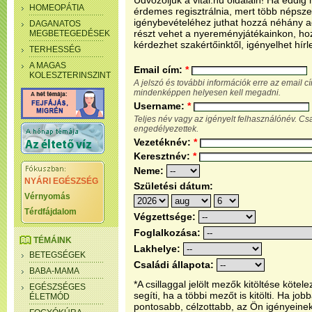
Üdvözöljük a vital.hu oldalain! Ha eddi
HOMEOPÁTIA
érdemes regisztrálnia, mert több népsze
igénybevételéhez juthat hozzá néhány ada
DAGANATOS
részt vehet a nyereményjátékainkon, ho
MEGBETEGEDÉSEK
kérdezhet szakértőinktől, igényelhet hírl
TERHESSÉG
A MAGAS
Email cím:
*
KOLESZTERINSZINT
A jelszó és további információk erre az email 
mindenképpen helyesen kell megadni.
Username:
*
Teljes név vagy az igényelt felhasználónév. C
engedélyezettek.
Vezetéknév:
*
Keresztnév:
*
Neme:
NYÁRI EGÉSZSÉG
Születési dátum:
Vérnyomás
Térdfájdalom
Végzettsége:
Foglalkozása:
TÉMÁINK
Lakhelye:
BETEGSÉGEK
Családi állapota:
BABA-MAMA
*A csillaggal jelölt mezők kitöltése köt
EGÉSZSÉGES
segíti, ha a többi mezőt is kitölti. Ha j
ÉLETMÓD
pontosabb, célzottabb, az Ön igényeine