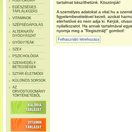
FOGYÓKÚRA
tartalmat készíthetünk. Köszönjük!
EGÉSZSÉGES
TÁPLÁLKOZÁS
A személyes adatokat a vital.hu a szemé
figyelembevételével kezeli, azokat har
VITAMINOK
elérhetővé és nem adja ki. Kérjük, olvas
SZÉPSÉGÁPOLÁS
nyilatkozatot. Ha annak tartalmával egye
nyomja meg a "Regisztrálj!" gombot!
ALTERNATÍV
GYÓGYÁSZAT
GYÓGYTEÁK
SZEX
PSZICHOLÓGIA
SZENVEDÉLY-
BETEGSÉGEK
SZTÁR-ÉLETMÓDI
KÜLÖNÖS SORSOK
AZ
ORVOSTUDOMÁNY
TÖRTÉNETÉBŐL