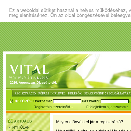
Ez a weboldal sütiket használ a helyes működéséhez, v
megjelenítéséhez. Ön az oldal böngészésével beleegye
2026. Augusztus 06. csütörtök
:
:
:
:
:
REGISZTRÁCIÓ
FÓRUM
HÍRLEVÉL
KERESŐK
SZAKÉRTŐINK
SZOLGÁLTATÁSA
Username:
Password:
Regisztrálni szeretnék!
Elfelejtettem a jelszavam
AKTUÁLIS
Milyen előnyökkel jár a regisztráció?
NYITÓLAP