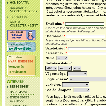
Üdvözöljük a vital.hu oldalain! Ha eddi
HOMEOPÁTIA
érdemes regisztrálnia, mert több népsze
igénybevételéhez juthat hozzá néhány ada
DAGANATOS
részt vehet a nyereményjátékainkon, ho
MEGBETEGEDÉSEK
kérdezhet szakértőinktől, igényelhet hírl
TERHESSÉG
A MAGAS
Email cím:
*
KOLESZTERINSZINT
A jelszó és további információk erre az email 
mindenképpen helyesen kell megadni.
Username:
*
Teljes név vagy az igényelt felhasználónév. C
engedélyezettek.
Vezetéknév:
*
Keresztnév:
*
Neme:
NYÁRI EGÉSZSÉG
Születési dátum:
Vérnyomás
Térdfájdalom
Végzettsége:
Foglalkozása:
TÉMÁINK
Lakhelye:
BETEGSÉGEK
Családi állapota:
BABA-MAMA
*A csillaggal jelölt mezők kitöltése köt
EGÉSZSÉGES
segíti, ha a többi mezőt is kitölti. Ha j
ÉLETMÓD
pontosabb, célzottabb, az Ön igényeine