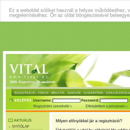
Ez a weboldal sütiket használ a helyes működéséhez, v
megjelenítéséhez. Ön az oldal böngészésével beleegye
2026. Augusztus 09. vasárnap
:
:
:
:
:
REGISZTRÁCIÓ
FÓRUM
HÍRLEVÉL
KERESŐK
SZAKÉRTŐINK
SZOLGÁLTATÁSA
Username:
Password:
Regisztrálni szeretnék!
Elfelejtettem a jelszavam
AKTUÁLIS
Milyen előnyökkel jár a regisztráció?
NYITÓLAP