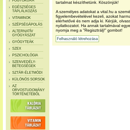
FOGYÓKÚRA
tartalmat készíthetünk. Köszönjük!
EGÉSZSÉGES
TÁPLÁLKOZÁS
A személyes adatokat a vital.hu a szemé
figyelembevételével kezeli, azokat har
VITAMINOK
elérhetővé és nem adja ki. Kérjük, olvas
SZÉPSÉGÁPOLÁS
nyilatkozatot. Ha annak tartalmával egye
nyomja meg a "Regisztrálj!" gombot!
ALTERNATÍV
GYÓGYÁSZAT
GYÓGYTEÁK
SZEX
PSZICHOLÓGIA
SZENVEDÉLY-
BETEGSÉGEK
SZTÁR-ÉLETMÓDI
KÜLÖNÖS SORSOK
AZ
ORVOSTUDOMÁNY
TÖRTÉNETÉBŐL