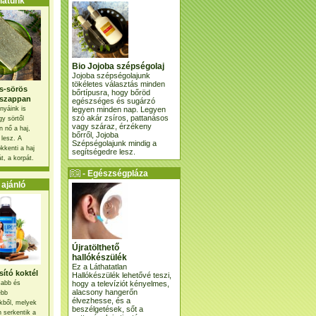
atunk
Bio Jojoba szépségolaj
Jojoba szépségolajunk
tökéletes választás minden
s-sörös
bőrtípusra, hogy bőröd
szappan
egészséges és sugárzó
legyen minden nap. Legyen
nyáink is
szó akár zsíros, pattanásos
gy sörtől
vagy száraz, érzékeny
 nő a haj,
bőrről, Jojoba
 lesz. A
Szépségolajunk mindig a
kkenti a haj
segítségedre lesz.
t, a korpát.
- Egészségpláza
ajánlatunk -
ajánló
Újratölthető
hallókészülék
Ez a Láthatatlan
ító koktél
Hallókészülék lehetővé teszi,
hogy a televíziót kényelmes,
osabb és
alacsony hangerőn
ebb
élvezhesse, és a
kből, melyek
beszélgetések, sőt a
 serkentik a