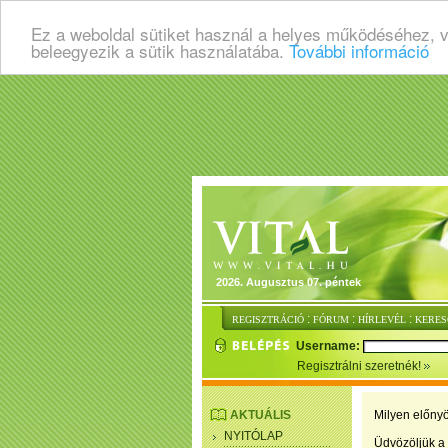
Ez a weboldal sütiket használ a helyes működéséhez, 
beleegyezik a sütik használatába.
További információ
2026. Augusztus 07. péntek
:
:
:
REGISZTRÁCIÓ
FÓRUM
HÍRLEVÉL
KERES
Username:
Regisztrálni szeretnék!
AKTUÁLIS
Milyen előnyö
NYITÓLAP
Üdvözöljük a 