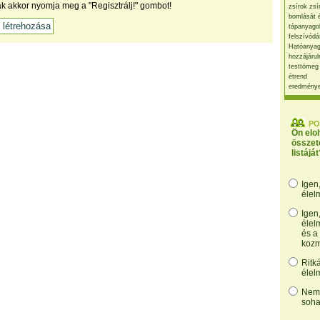
ak akkor nyomja meg a "Regisztrálj!" gombot!
zsírok zsí
bomlását 
tápanyago
felszívódá
Hatóanyag
hozzájárul
testtömeg
étrend
eredmény
PO
Ön elo
összet
listáját
Igen
élel
Igen
élel
és a
kozm
Ritk
élel
Nem,
soha