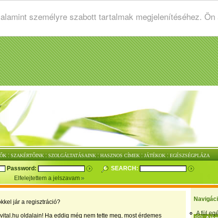
valamint személyre szabott tartalmak megjelenítéséhez. Ön
:
:
:
:
:
ŐK
SZAKÉRTŐINK
SZOLGÁLTATÁSAINK
HASZNOS CÍMEK
JÁTÉKOK
EGÉSZSÉGPLÁZA
Password:
SEARCH:
Elfelejtettem a jelszavam
Navigác
kkel jár a regisztráció?
A fül e
vital.hu oldalain! Ha eddig még nem tette meg, most érdemes