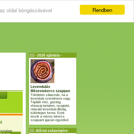
Rendben
 az oldal böngészésével
- 2026 ajánlata -
Levendulás
Mézestekercs szappan
Tökéletes választás, ha a
levendula szerelmese vagy.
Tápláló méz, gazdag
sheavaj-tartalom, nyugtató,
relaxáló levendula illóolaj,
különleges forma. Ezek
teszik a mézes tekercs
szappant igazán egyedivé.
ió
-Bőröd szépségére-
gészsége