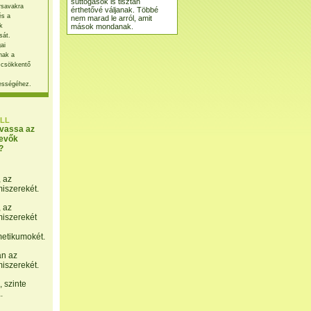
suttogások is tisztán
rsavakra
érthetővé váljanak. Többé
és a
nem marad le arról, amit
mások mondanak.
k
sát.
ai
nak a
 csökkentő
ességéhez.
LL
lvassa az
evők
?
, az
miszerekét.
, az
miszerekét
etikumokét.
án az
miszerekét.
 szinte
.