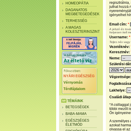
regisztrálnia
HOMEOPÁTIA
juthat hozzá n
DAGANATOS
nyereményjáté
MEGBETEGEDÉSEK
igényelhet hír
TERHESSÉG
Email cím:
*
A MAGAS
A jelszó és tov
KOLESZTERINSZINT
helyesen kell m
Username:
*
Teljes név vagy
Vezetéknév:
Keresztnév:
Neme:
Születési dá
NYÁRI EGÉSZSÉG
Végzettsége
Vérnyomás
Foglalkozás
Térdfájdalom
Lakhelye:
Családi álla
TÉMÁINK
*A csillaggal
BETEGSÉGEK
többi mezőt i
Ön igényeinek
BABA-MAMA
EGÉSZSÉGES
A személyes a
ÉLETMÓD
azokat harmad
olvassa el az