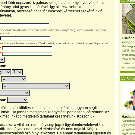
Ajánl
, mert több népszerű, izgalmas szolgáltatásunk igénybevételéhez
éhány adat gyors kitöltésével. Így pl. részt vehet a
kainkon, hozzászólhat a fórumokhoz, kérdezhet szakértőinktől,
levelet.
ábbi információk erre az email címre érkeznek majd meg, ezért mindenképpen
egadni.
Csaláno
sampon
 az igényelt felhasználónév. Csak betűk, számok és szóközök engedélyezettek.
Már nagya
*
tudták, ho
*
gyorsabban
fényesebb
csalán csö
tum:
zsírosságá
Vital 
:
a:
pota:
 jelölt mezők kitöltése kötelező, de munkánkat nagyban segíti, ha a
s kitölti. Ha jobban megismerjük egymást, pontosabb, célzottabb, az
 még inkább megfelelő tartalmat készíthetünk. Köszönjük!
Haslapos
A legillat
datokat a vital.hu a személyiségi jogok figyelembevételével kezeli,
legízletes
ik személynek nem teszi elérhetővé és nem adja ki. Kérjük,
gyógyfűve
 adatkezelésről szóló nyilatkozatot. Ha annak tartalmával egyetért és
együttesen