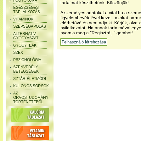
FOGYÓKÚRA
tartalmat készíthetünk. Köszönjük!
EGÉSZSÉGES
TÁPLÁLKOZÁS
A személyes adatokat a vital.hu a szemé
figyelembevételével kezeli, azokat har
VITAMINOK
elérhetővé és nem adja ki. Kérjük, olvas
SZÉPSÉGÁPOLÁS
nyilatkozatot. Ha annak tartalmával egye
nyomja meg a "Regisztrálj!" gombot!
ALTERNATÍV
GYÓGYÁSZAT
GYÓGYTEÁK
SZEX
PSZICHOLÓGIA
SZENVEDÉLY-
BETEGSÉGEK
SZTÁR-ÉLETMÓDI
KÜLÖNÖS SORSOK
AZ
ORVOSTUDOMÁNY
TÖRTÉNETÉBŐL