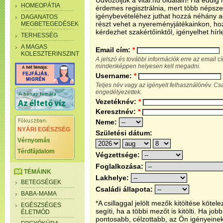
Üdvözöljük a vital.hu oldalain! Ha eddi
HOMEOPÁTIA
érdemes regisztrálnia, mert több népsze
igénybevételéhez juthat hozzá néhány ada
DAGANATOS
részt vehet a nyereményjátékainkon, ho
MEGBETEGEDÉSEK
kérdezhet szakértőinktől, igényelhet hírl
TERHESSÉG
A MAGAS
Email cím:
*
KOLESZTERINSZINT
A jelszó és további információk erre az email 
mindenképpen helyesen kell megadni.
Username:
*
Teljes név vagy az igényelt felhasználónév. C
engedélyezettek.
Vezetéknév:
*
Keresztnév:
*
Neme:
NYÁRI EGÉSZSÉG
Születési dátum:
Vérnyomás
Térdfájdalom
Végzettsége:
Foglalkozása:
TÉMÁINK
Lakhelye:
BETEGSÉGEK
Családi állapota:
BABA-MAMA
*A csillaggal jelölt mezők kitöltése köt
EGÉSZSÉGES
segíti, ha a többi mezőt is kitölti. Ha j
ÉLETMÓD
pontosabb, célzottabb, az Ön igényeine