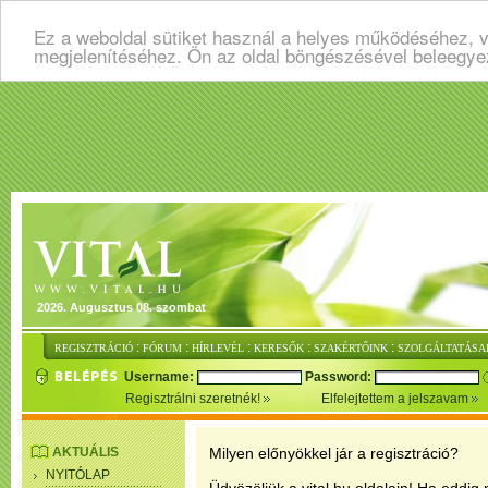
Ez a weboldal sütiket használ a helyes működéséhez, v
megjelenítéséhez. Ön az oldal böngészésével beleegye
2026. Augusztus 08. szombat
:
:
:
:
:
REGISZTRÁCIÓ
FÓRUM
HÍRLEVÉL
KERESŐK
SZAKÉRTŐINK
SZOLGÁLTATÁSA
Username:
Password:
Regisztrálni szeretnék!
Elfelejtettem a jelszavam
AKTUÁLIS
Milyen előnyökkel jár a regisztráció?
NYITÓLAP