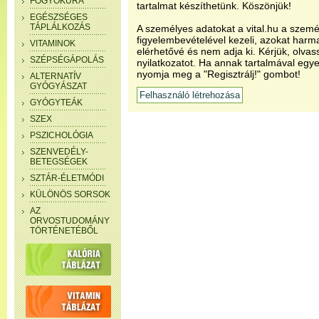
FOGYÓKÚRA
tartalmat készíthetünk. Köszönjük!
EGÉSZSÉGES
TÁPLÁLKOZÁS
A személyes adatokat a vital.hu a szemé
figyelembevételével kezeli, azokat har
VITAMINOK
elérhetővé és nem adja ki. Kérjük, olvas
SZÉPSÉGÁPOLÁS
nyilatkozatot. Ha annak tartalmával egye
nyomja meg a "Regisztrálj!" gombot!
ALTERNATÍV
GYÓGYÁSZAT
GYÓGYTEÁK
SZEX
PSZICHOLÓGIA
SZENVEDÉLY-
BETEGSÉGEK
SZTÁR-ÉLETMÓDI
KÜLÖNÖS SORSOK
AZ
ORVOSTUDOMÁNY
TÖRTÉNETÉBŐL