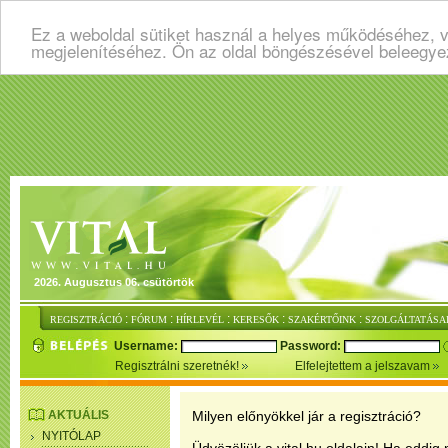
Ez a weboldal sütiket használ a helyes működéséhez, v
megjelenítéséhez. Ön az oldal böngészésével beleegye
2026. Augusztus 06. csütörtök
:
:
:
:
:
REGISZTRÁCIÓ
FÓRUM
HÍRLEVÉL
KERESŐK
SZAKÉRTŐINK
SZOLGÁLTATÁSA
Username:
Password:
Regisztrálni szeretnék!
Elfelejtettem a jelszavam
AKTUÁLIS
Milyen előnyökkel jár a regisztráció?
NYITÓLAP