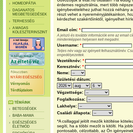
Üdvözöljük a vital.hu oldalain! Ha eddi
HOMEOPÁTIA
érdemes regisztrálnia, mert több népsze
igénybevételéhez juthat hozzá néhány ada
DAGANATOS
részt vehet a nyereményjátékainkon, ho
MEGBETEGEDÉSEK
kérdezhet szakértőinktől, igényelhet hírl
TERHESSÉG
A MAGAS
Email cím:
*
KOLESZTERINSZINT
A jelszó és további információk erre az email 
mindenképpen helyesen kell megadni.
Username:
*
Teljes név vagy az igényelt felhasználónév. C
engedélyezettek.
Vezetéknév:
*
Keresztnév:
*
Neme:
NYÁRI EGÉSZSÉG
Születési dátum:
Vérnyomás
Térdfájdalom
Végzettsége:
Foglalkozása:
TÉMÁINK
Lakhelye:
BETEGSÉGEK
Családi állapota:
BABA-MAMA
*A csillaggal jelölt mezők kitöltése köt
EGÉSZSÉGES
segíti, ha a többi mezőt is kitölti. Ha j
ÉLETMÓD
pontosabb, célzottabb, az Ön igényeine