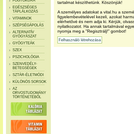
FOGYÓKÚRA
tartalmat készíthetünk. Köszönjük!
EGÉSZSÉGES
TÁPLÁLKOZÁS
A személyes adatokat a vital.hu a szemé
figyelembevételével kezeli, azokat har
VITAMINOK
elérhetővé és nem adja ki. Kérjük, olvas
SZÉPSÉGÁPOLÁS
nyilatkozatot. Ha annak tartalmával egye
nyomja meg a "Regisztrálj!" gombot!
ALTERNATÍV
GYÓGYÁSZAT
GYÓGYTEÁK
SZEX
PSZICHOLÓGIA
SZENVEDÉLY-
BETEGSÉGEK
SZTÁR-ÉLETMÓDI
KÜLÖNÖS SORSOK
AZ
ORVOSTUDOMÁNY
TÖRTÉNETÉBŐL