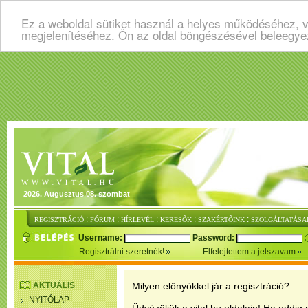
Ez a weboldal sütiket használ a helyes működéséhez, v
megjelenítéséhez. Ön az oldal böngészésével beleegye
2026. Augusztus 08. szombat
:
:
:
:
:
REGISZTRÁCIÓ
FÓRUM
HÍRLEVÉL
KERESŐK
SZAKÉRTŐINK
SZOLGÁLTATÁSA
Username:
Password:
Regisztrálni szeretnék!
Elfelejtettem a jelszavam
AKTUÁLIS
Milyen előnyökkel jár a regisztráció?
NYITÓLAP