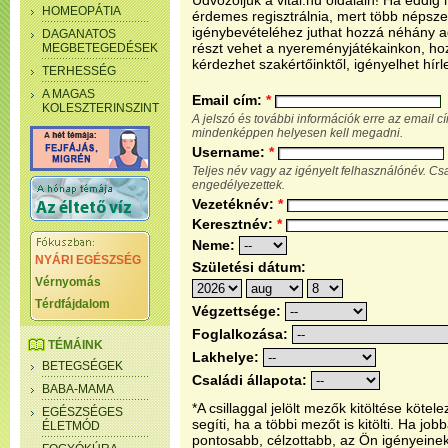
Üdvözöljük a vital.hu oldalain! Ha eddi
HOMEOPÁTIA
érdemes regisztrálnia, mert több népsze
igénybevételéhez juthat hozzá néhány ada
DAGANATOS
részt vehet a nyereményjátékainkon, ho
MEGBETEGEDÉSEK
kérdezhet szakértőinktől, igényelhet hírl
TERHESSÉG
A MAGAS
Email cím:
*
KOLESZTERINSZINT
A jelszó és további információk erre az email 
mindenképpen helyesen kell megadni.
Username:
*
Teljes név vagy az igényelt felhasználónév. C
engedélyezettek.
Vezetéknév:
*
Keresztnév:
*
Neme:
NYÁRI EGÉSZSÉG
Születési dátum:
Vérnyomás
Térdfájdalom
Végzettsége:
Foglalkozása:
TÉMÁINK
Lakhelye:
BETEGSÉGEK
Családi állapota:
BABA-MAMA
*A csillaggal jelölt mezők kitöltése köt
EGÉSZSÉGES
segíti, ha a többi mezőt is kitölti. Ha j
ÉLETMÓD
pontosabb, célzottabb, az Ön igényeine