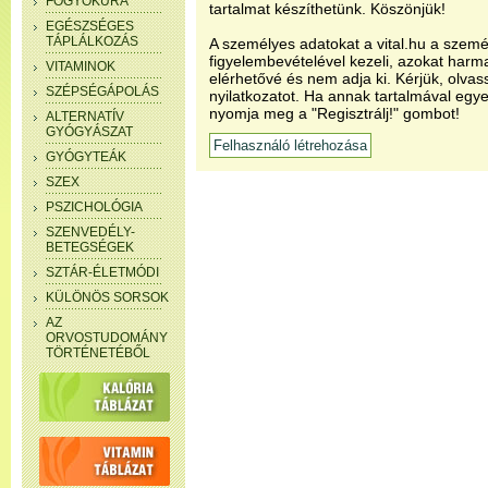
FOGYÓKÚRA
tartalmat készíthetünk. Köszönjük!
EGÉSZSÉGES
TÁPLÁLKOZÁS
A személyes adatokat a vital.hu a szemé
figyelembevételével kezeli, azokat har
VITAMINOK
elérhetővé és nem adja ki. Kérjük, olvas
SZÉPSÉGÁPOLÁS
nyilatkozatot. Ha annak tartalmával egye
nyomja meg a "Regisztrálj!" gombot!
ALTERNATÍV
GYÓGYÁSZAT
GYÓGYTEÁK
SZEX
PSZICHOLÓGIA
SZENVEDÉLY-
BETEGSÉGEK
SZTÁR-ÉLETMÓDI
KÜLÖNÖS SORSOK
AZ
ORVOSTUDOMÁNY
TÖRTÉNETÉBŐL