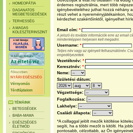
Üdvözöljük a vital.hu oldalain! Ha eddi
HOMEOPÁTIA
érdemes regisztrálnia, mert több népsze
igénybevételéhez juthat hozzá néhány ada
DAGANATOS
részt vehet a nyereményjátékainkon, ho
MEGBETEGEDÉSEK
kérdezhet szakértőinktől, igényelhet hírl
TERHESSÉG
A MAGAS
Email cím:
*
KOLESZTERINSZINT
A jelszó és további információk erre az email 
mindenképpen helyesen kell megadni.
Username:
*
Teljes név vagy az igényelt felhasználónév. C
engedélyezettek.
Vezetéknév:
*
Keresztnév:
*
Neme:
NYÁRI EGÉSZSÉG
Születési dátum:
Vérnyomás
Térdfájdalom
Végzettsége:
Foglalkozása:
TÉMÁINK
Lakhelye:
BETEGSÉGEK
Családi állapota:
BABA-MAMA
*A csillaggal jelölt mezők kitöltése köt
EGÉSZSÉGES
segíti, ha a többi mezőt is kitölti. Ha j
ÉLETMÓD
pontosabb, célzottabb, az Ön igényeine