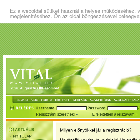
Ez a weboldal sütiket használ a helyes működéséhez, v
megjelenítéséhez. Ön az oldal böngészésével beleegye
2026. Augusztus 08. szombat
:
:
:
:
:
REGISZTRÁCIÓ
FÓRUM
HÍRLEVÉL
KERESŐK
SZAKÉRTŐINK
SZOLGÁLTATÁSA
Username:
Password:
Regisztrálni szeretnék!
Elfelejtettem a jelszavam
AKTUÁLIS
Milyen előnyökkel jár a regisztráció?
NYITÓLAP