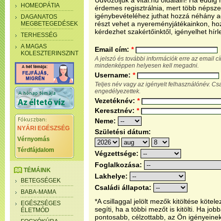
Üdvözöljük a vital.hu oldalain! Ha eddi
HOMEOPÁTIA
érdemes regisztrálnia, mert több népsze
igénybevételéhez juthat hozzá néhány ada
DAGANATOS
részt vehet a nyereményjátékainkon, ho
MEGBETEGEDÉSEK
kérdezhet szakértőinktől, igényelhet hírl
TERHESSÉG
A MAGAS
Email cím:
*
KOLESZTERINSZINT
A jelszó és további információk erre az email 
mindenképpen helyesen kell megadni.
Username:
*
Teljes név vagy az igényelt felhasználónév. C
engedélyezettek.
Vezetéknév:
*
Keresztnév:
*
Neme:
NYÁRI EGÉSZSÉG
Születési dátum:
Vérnyomás
Térdfájdalom
Végzettsége:
Foglalkozása:
TÉMÁINK
Lakhelye:
BETEGSÉGEK
Családi állapota:
BABA-MAMA
*A csillaggal jelölt mezők kitöltése köt
EGÉSZSÉGES
segíti, ha a többi mezőt is kitölti. Ha j
ÉLETMÓD
pontosabb, célzottabb, az Ön igényeine