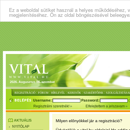
Ez a weboldal sütiket használ a helyes működéséhez, v
megjelenítéséhez. Ön az oldal böngészésével beleegye
2026. Augusztus 08. szombat
:
:
:
:
:
REGISZTRÁCIÓ
FÓRUM
HÍRLEVÉL
KERESŐK
SZAKÉRTŐINK
SZOLGÁLTATÁSA
Username:
Password:
Regisztrálni szeretnék!
Elfelejtettem a jelszavam
AKTUÁLIS
Milyen előnyökkel jár a regisztráció?
NYITÓLAP