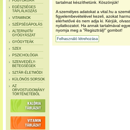
FOGYÓKÚRA
tartalmat készíthetünk. Köszönjük!
EGÉSZSÉGES
TÁPLÁLKOZÁS
A személyes adatokat a vital.hu a szemé
figyelembevételével kezeli, azokat har
VITAMINOK
elérhetővé és nem adja ki. Kérjük, olvas
SZÉPSÉGÁPOLÁS
nyilatkozatot. Ha annak tartalmával egye
nyomja meg a "Regisztrálj!" gombot!
ALTERNATÍV
GYÓGYÁSZAT
GYÓGYTEÁK
SZEX
PSZICHOLÓGIA
SZENVEDÉLY-
BETEGSÉGEK
SZTÁR-ÉLETMÓDI
KÜLÖNÖS SORSOK
AZ
ORVOSTUDOMÁNY
TÖRTÉNETÉBŐL